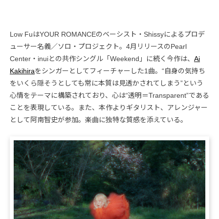
Low FuはYOUR ROMANCEのベーシスト・Shissyによるプロデ
ューサー名義／ソロ・プロジェクト。4月リリースのPearl
Center・inuiとの共作シングル「Weekend」に続く今作は、
Ai
Kakihira
をシンガーとしてフィーチャーした1曲。“自身の気持ち
をいくら隠そうとしても常に本質は見透かされてしまう”という
心情をテーマに構築されており、心は“透明＝Transparent”である
ことを表現している。また、本作よりギタリスト、アレンジャー
として阿南智史が参加。楽曲に独特な質感を添えている。