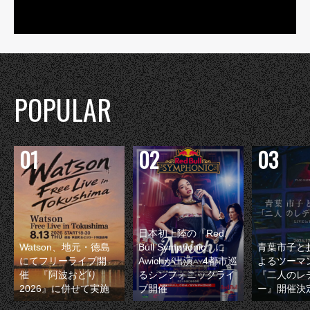
POPULAR
日本初上陸の『Red
Watson、地元・徳島
Bull Symphonic』に
青葉市子と
にてフリーライブ開
Awichが出演 4都市巡
よるツーマ
催 『阿波おどり
るシンフォニックライ
『二人のレ
2026』に併せて実施
ブ開催
ー』開催決