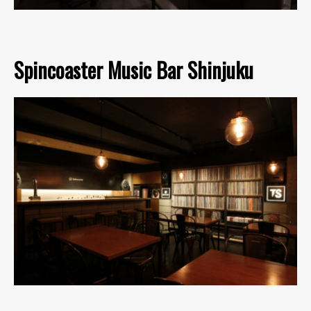
Spincoaster Music Bar Shinjuku