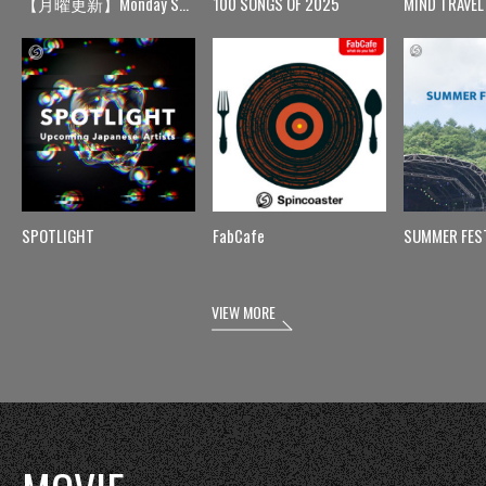
【月曜更新】Monday Spin
100 SONGS OF 2025
MIND TRAVEL
SPOTLIGHT
FabCafe
SUMMER FES
VIEW MORE