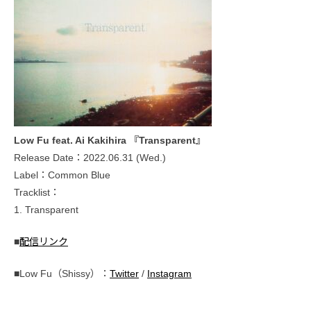
Low Fu feat. Ai Kakihira 『Transparent』
Release Date：2022.06.31 (Wed.)
Label：Common Blue
Tracklist：
1. Transparent
■
配信リンク
■Low Fu（Shissy）：
Twitter
/
Instagram