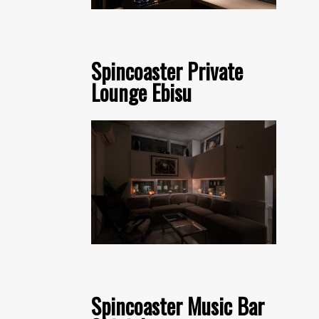
Spincoaster Private
Lounge Ebisu
Spincoaster Music Bar