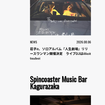
NEWS
2026.08.06
荘子it、ソロアルバム『人生劇場』リリ
ースワンマン開催決定 ライブDJはillicit
tsuboi
Spincoaster Music Bar
Kagurazaka