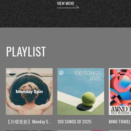
VIEW MORE
PLAYLIST
【月曜更新】Monday Spin
100 SONGS OF 2025
MIND TRAVEL