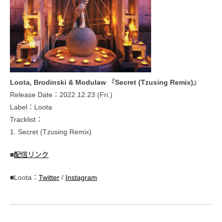
Loota, Brodinski & Modulaw 『Secret (Tzusing Remix)』
Release Date：2022.12.23 (Fri.)
Label：Loota
Tracklist：
1. Secret (Tzusing Remix)
■
配信リンク
■Loota：
Twitter
/
Instagram