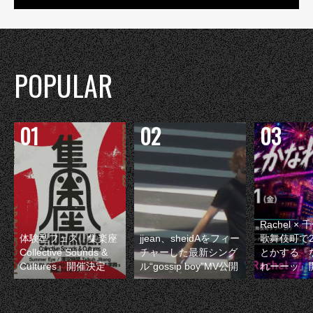
POPULAR
Rachel 
体験型フェス『集楽座
jjean、sheidAをフィー
歌舞伎町で
Collective Sounds &
チャーした最新シング
とかする『
Cultures』開催決定
ル“gossip boy”MV公開
れーーッ』