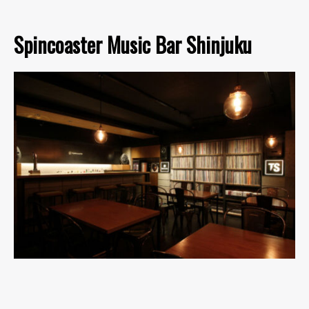
Spincoaster Music Bar Shinjuku