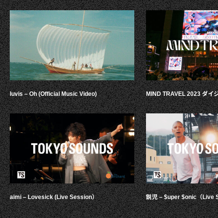
luvis – Oh (Official Music Video)
MIND TRAVEL 2023 
aimi – Lovesick (Live Session）
鋭児 – $uper $onic（Live 