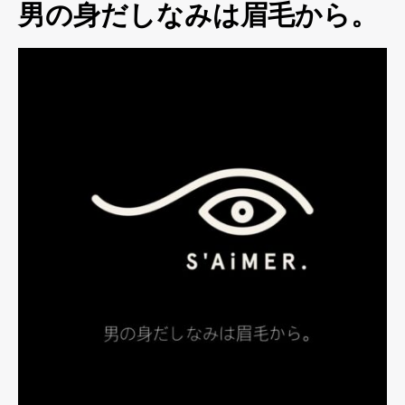
男の身だしなみは眉毛から。