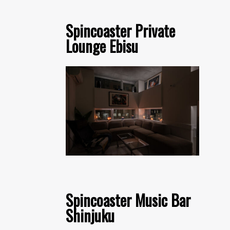
Spincoaster Private
Lounge Ebisu
Spincoaster Music Bar
Shinjuku