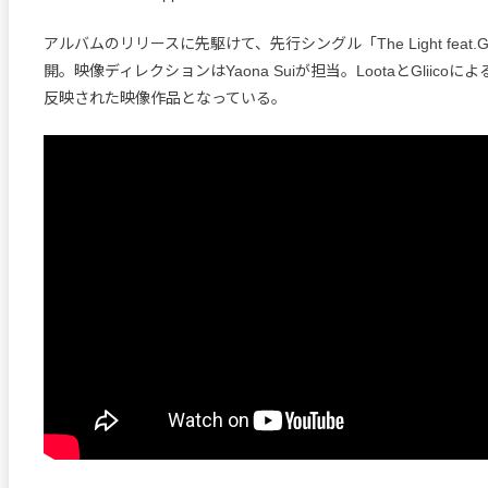
アルバムのリリースに先駆けて、先行シングル「The Light feat.Gl
開。映像ディレクションはYaona Suiが担当。LootaとGliico
反映された映像作品となっている。