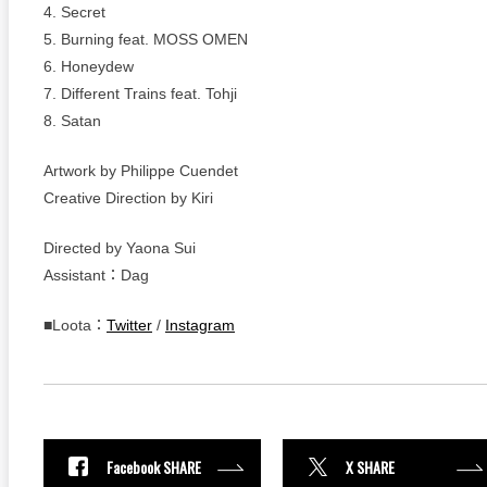
4. Secret
5. Burning feat. MOSS OMEN
6. Honeydew
7. Different Trains feat. Tohji
8. Satan
Artwork by Philippe Cuendet
Creative Direction by Kiri
Directed by Yaona Sui
Assistant：Dag
■Loota：
Twitter
/
Instagram
Facebook SHARE
X SHARE