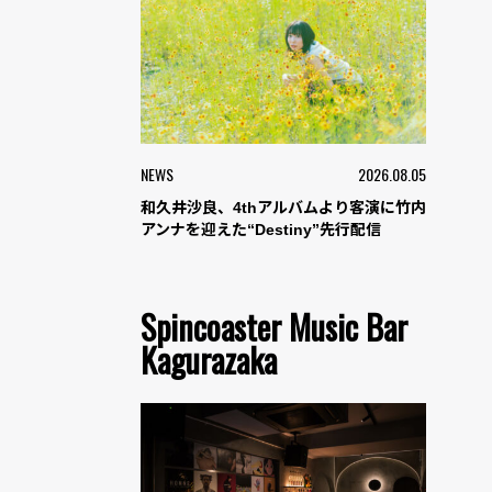
NEWS
2026.08.05
和久井沙良、4thアルバムより客演に竹内
アンナを迎えた“Destiny”先行配信
Spincoaster Music Bar
Kagurazaka