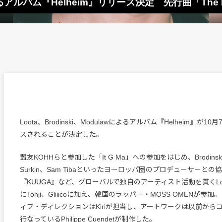
よるアルバム『Helheim』リリース決定 先行曲「The Light
Loota、Brodinski、Modulawによるアルバム『Helheim』が
スされることが決定した。
盟友KOHHらと参加した「It G Ma」への参加をはじめ、Brodinski、
Surkin、Sam Tibaといったヨーロッパ圏のプロデューサーとの協業
『KUUGA』など、グローバルで独自のアーティスト活動を貫くLo
にTohji、Gliiicoに加え、韓国のラッパー・MOSS OMENが参
ィブ・ディレクションはKiriが担当し、アートワークは以前から
行なっているPhilippe Cuendetが制作した。