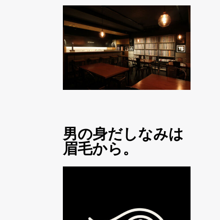
男の身だしなみは
眉毛から。