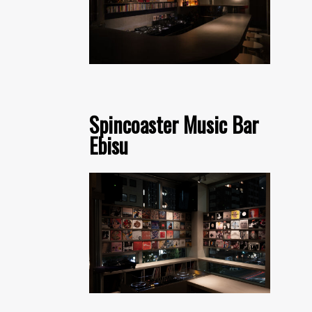
Spincoaster Music Bar
Ebisu