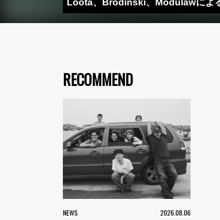
Loota、Brodinski、Modulawに
RECOMMEND
NEWS
2026.08.06