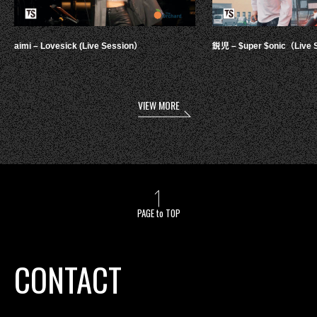
aimi – Lovesick (Live Session）
鋭児 – $uper $onic（Live 
VIEW MORE
PAGE to TOP
CONTACT