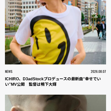
NEWS
2026.08.07
ICHIRO、D3adStockプロデュースの最新曲“幸せでい
い”MV公開 監督は鴨下大輝