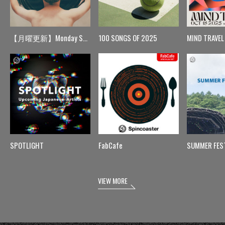
【月曜更新】Monday Spin
100 SONGS OF 2025
MIND TRAVEL
SPOTLIGHT
FabCafe
SUMMER FES
VIEW MORE