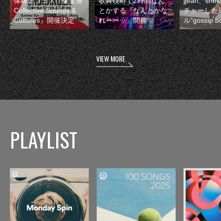
体験型フェス『集楽座
歌舞伎町で2時間なん
jjean、sh
Collective Sounds &
とかする『なんとかな
チャーした
Cultures』開催決定
れーーッ』開催
ル“gossip 
VIEW MORE
PLAYLIST