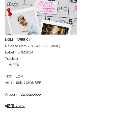
LOM 『WEEK』
Release Date：2024.05.08 (Wed.)
Label：LOM2024
Tracklist：
1. WEEK
作詞：LOM
作曲・編曲：MONBEE
Artwork：​⁠
danbabeboo
■
配信リンク