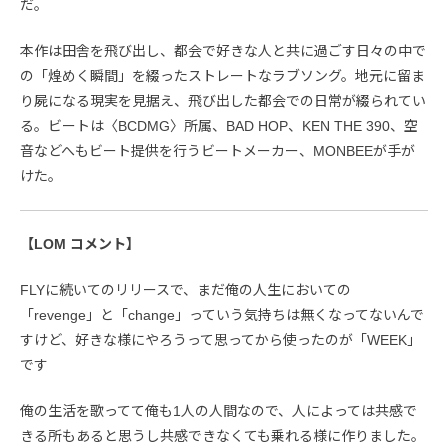
だ。
本作は田舎を飛び出し、都会で好きな人と共に過ごす日々の中で
の「煌めく瞬間」を綴ったストレートなラブソング。地元に留ま
り屍になる現実を見据え、飛び出した都会での日常が綴られてい
る。ビートは〈BCDMG〉所属、BAD HOP、KEN THE 390、空
音などへもビート提供を行うビートメーカー、MONBEEが手が
けた。
【LOM コメント】
FLYに続いてのリリースで、まだ俺の人生においての
「revenge」と「change」っていう気持ちは無くなってないんで
すけど、好きな様にやろうって思ってから使ったのが「WEEK」
です
俺の生活を歌ってて俺も1人の人間なので、人によっては共感で
きる所もあると思うし共感できなくても乗れる様に作りました。