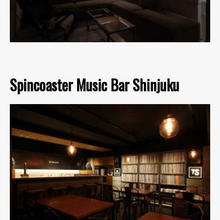
Spincoaster Music Bar Shinjuku