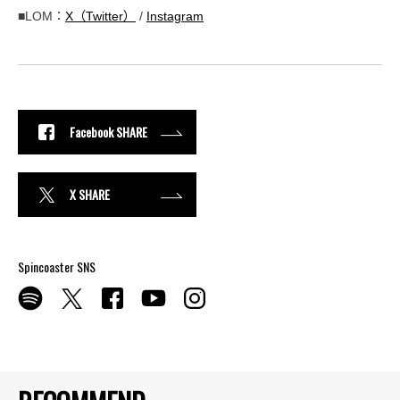
■LOM：
X（Twitter）
/
Instagram
Facebook SHARE
X SHARE
Spincoaster SNS