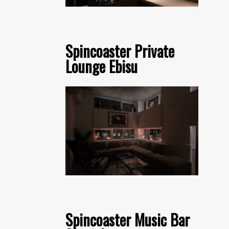
Spincoaster Private
Lounge Ebisu
Spincoaster Music Bar