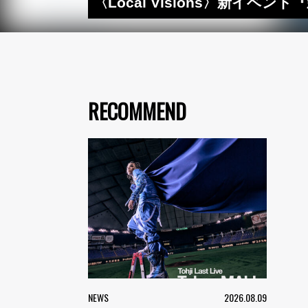
〈Local Visions〉新イベン
RECOMMEND
NEWS
2026.08.09