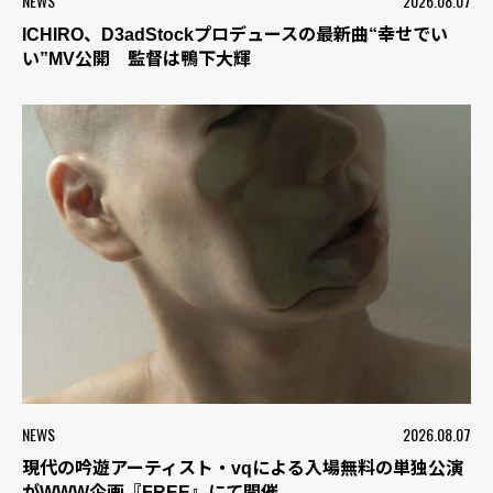
NEWS
2026.08.07
ICHIRO、D3adStockプロデュースの最新曲“幸せでい
い”MV公開 監督は鴨下大輝
NEWS
2026.08.07
現代の吟遊アーティスト・vqによる入場無料の単独公演
がWWW企画『FREE』にて開催