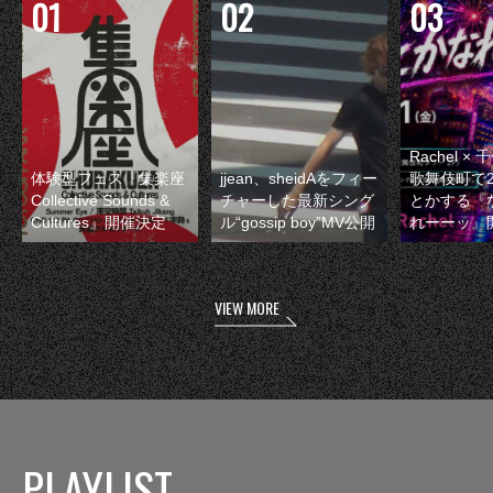
Rachel 
体験型フェス『集楽座
jjean、sheidAをフィー
歌舞伎町で
Collective Sounds &
チャーした最新シング
とかする『
Cultures』開催決定
ル“gossip boy”MV公開
れーーッ』
VIEW MORE
PLAYLIST