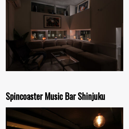
Spincoaster Music Bar Shinjuku