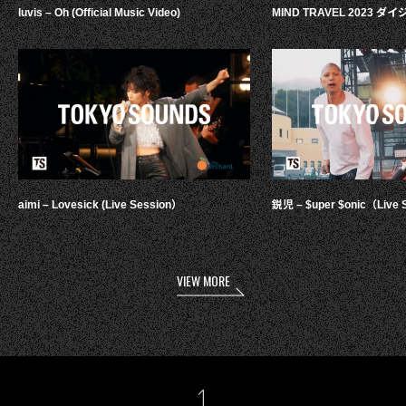
luvis – Oh (Official Music Video)
MIND TRAVEL 2023 
aimi – Lovesick (Live Session）
鋭児 – $uper $onic（Live 
VIEW MORE