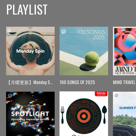
PLAYLIST
【月曜更新】Monday Spin
100 SONGS OF 2025
MIND TRAVEL