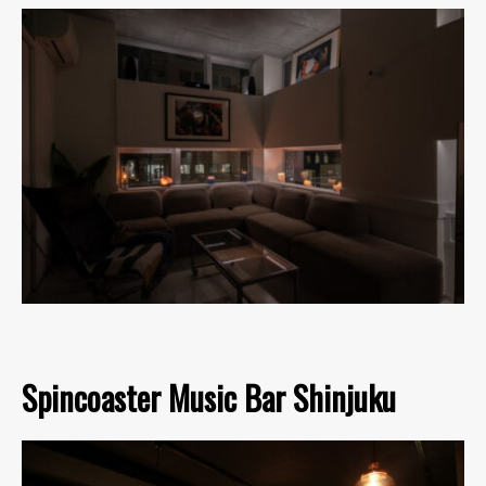
Spincoaster Music Bar Shinjuku