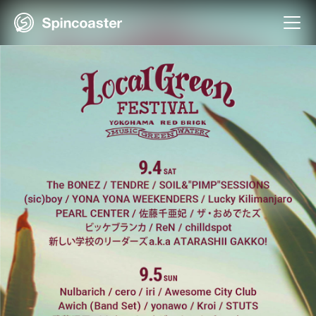
Skip
to
content