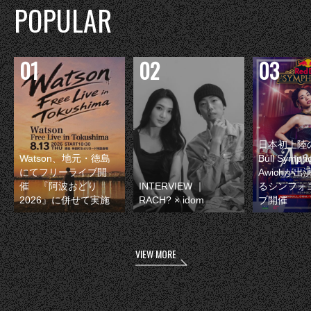
POPULAR
日本初上陸の
Watson、地元・徳島
Bull Symp
にてフリーライブ開
Awichが
催 『阿波おどり
INTERVIEW ｜
るシンフォ
2026』に併せて実施
RACH? × idom
ブ開催
VIEW MORE