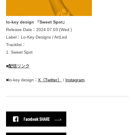
lo-key design 『Sweet Spot』
Release Date：2024.07.03 (Wed.)
Label：Lo-Key Designs / ArtLed
Tracklist：
1. Sweet Spot
■
配信リンク
■lo-key design：
X（Twitter）
/
Instagram
Facebook SHARE