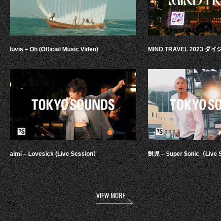
luvis – Oh (Official Music Video)
MIND TRAVEL 2023 
aimi – Lovesick (Live Session）
鋭児 – $uper $onic（Live 
VIEW MORE