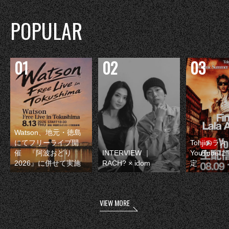
POPULAR
Watson、地元・徳島
にてフリーライブ開
Tohjiのラ
催 『阿波おどり
INTERVIEW ｜
YouTube
2026』に併せて実施
RACH? × idom
定
VIEW MORE