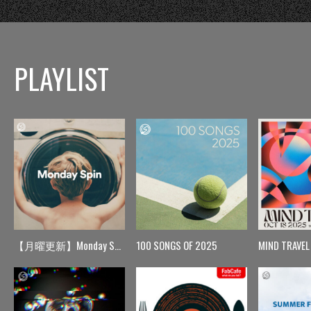
PLAYLIST
【月曜更新】Monday Spin
100 SONGS OF 2025
MIND TRAVEL