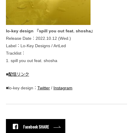
lo-key design 『spill you out feat. shosha』
Release Date：2022.10.12 (Wed.)
Label：Lo-Key Designs / ArtLed
Tracklist：
1. spill you out feat. shosha
■
配信リンク
■lo-key design：
Twitter
/
Instagram
Facebook SHARE