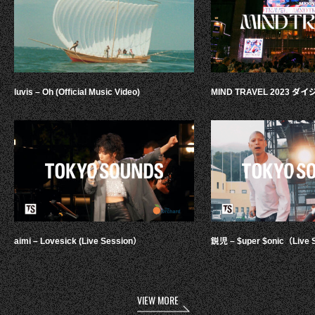
luvis – Oh (Official Music Video)
MIND TRAVEL 2023 
aimi – Lovesick (Live Session）
鋭児 – $uper $onic（Live 
VIEW MORE