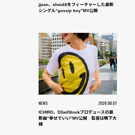
jjean、sheidAをフィーチャーした最新
シングル“gossip boy”MV公開
NEWS
2026.08.07
ICHIRO、D3adStockプロデュースの最
新曲“幸せでいい”MV公開 監督は鴨下大
輝