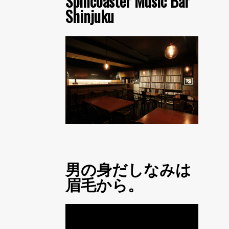
Spincoaster Music Bar
Shinjuku
男の身だしなみは
眉毛から。