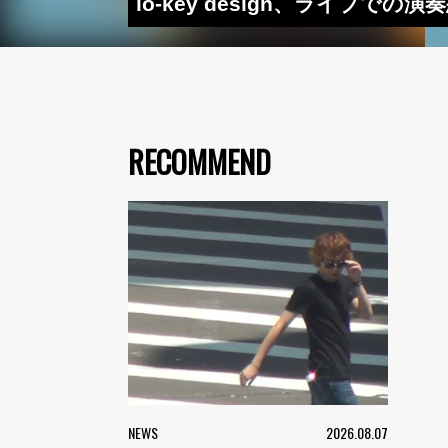
lo-key design、ライブ
RECOMMEND
NEWS
2026.08.07