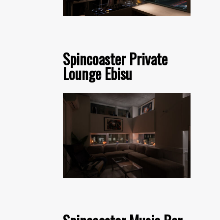
Spincoaster Private
Lounge Ebisu