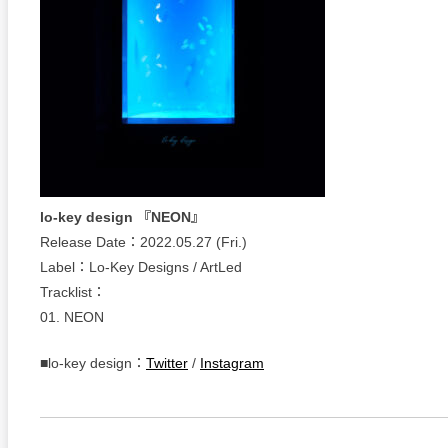
lo-key design 『NEON』
Release Date：2022.05.27 (Fri.)
Label：Lo-Key Designs / ArtLed
Tracklist：
01. NEON
■lo-key design：
Twitter
/
Instagram