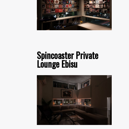
Spincoaster Private
Lounge Ebisu