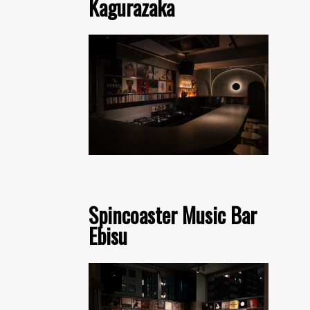
Kagurazaka
Spincoaster Music Bar
Ebisu