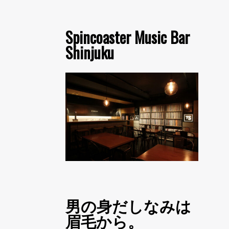
Spincoaster Music Bar
Shinjuku
男の身だしなみは
眉毛から。