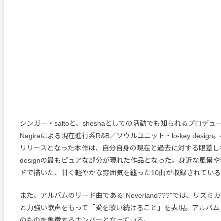
シンガー・saltoと、shoshaとしての活動でも知られるプロデューサ
Nagiraによる現在進行系R&B／ソウルユニット・lo-key desig
リリースとなった本作は、自分自身の現在と過去に対する眼差しを軸
designの最もピュアな部分が現れた作品となった。身近な風景
ドで描いた、甘く軽やかな雰囲気を纏った10曲が収録されてい
また、アルバムのリード曲である“Neverland???”では、リズ
と力強い歌声をもって「愛を歌い続けること」を表現。アルバムとlo-k
のものを象徴するナンバーとなっている。