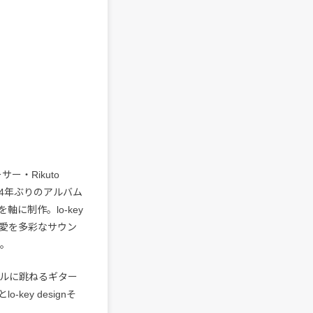
ー・Rikuto
n。4年ぶりのアルバム
に制作。lo-key
や愛を多彩なサウン
る。
ミカルに跳ねるギター
ey designそ