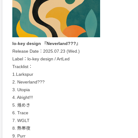
lo-key design 『Neverland???』
Release Date：2025.07.23 (Wed.)
Label：lo-key design / ArtLed
Tracklist：
1.Larkspur
2. Neverland???
3. Utopia
4. Alright!!!
5. 煌めき
6. Trace
7. WGLT
8. 熱帯夜
9. Purr