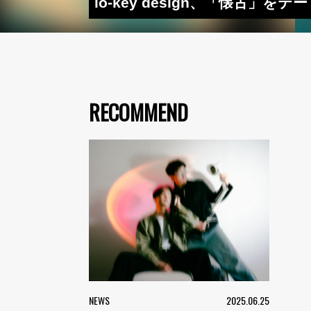
lo-key design、「懐古」を
RECOMMEND
NEWS
2025.06.25