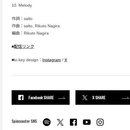
10. Melody
作詞：salto
作曲：salto, Rikuto Nagira
編曲：Rikuto Nagira
■
配信リンク
■lo-key design：
Instagram
/
X
Facebook SHARE
X SHARE
Spincoaster SNS