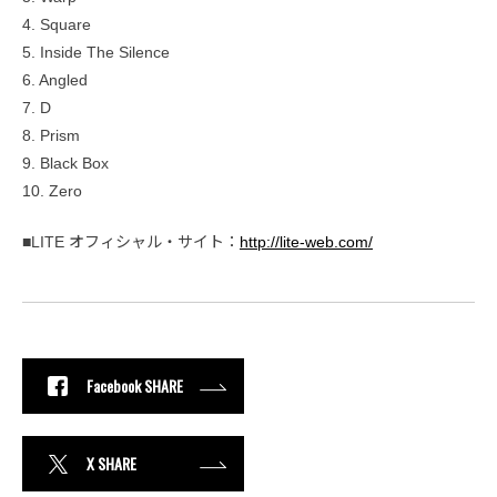
4. Square
5. Inside The Silence
6. Angled
7. D
8. Prism
9. Black Box
10. Zero
■LITE オフィシャル・サイト：
http://lite-web.com/
Facebook SHARE
X SHARE