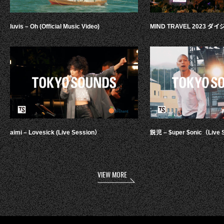
luvis – Oh (Official Music Video)
MIND TRAVEL 2023 
aimi – Lovesick (Live Session）
鋭児 – $uper $onic（Live 
VIEW MORE