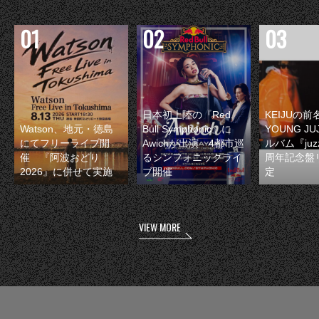
日本初上陸の『Red
KEIJUの
Watson、地元・徳島
Bull Symphonic』に
YOUNG JU
にてフリーライブ開
Awichが出演 4都市巡
ルバム『juzz
催 『阿波おどり
るシンフォニックライ
周年記念盤
2026』に併せて実施
ブ開催
定
VIEW MORE