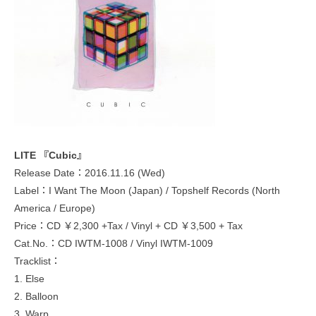
LITE 『Cubic』
Release Date：2016.11.16 (Wed)
Label：I Want The Moon (Japan) / Topshelf Records (North
America / Europe)
Price：CD ￥2,300 +Tax / Vinyl + CD ￥3,500 + Tax
Cat.No.：CD IWTM-1008 / Vinyl IWTM-1009
Tracklist：
1. Else
2. Balloon
3. Warp