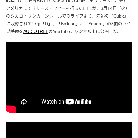
昨年11月に通算5枚目となる新作『Cubic』をリリースし、先月
アメリカにてリリース・ツアーを行ったLITEが、3月14日（火）
のシカゴ・リンカーンホールでのライブより、先述の『Cubic』
に収録されている「D」、「Balloon」、「Square」の3曲のライ
ブ映像を
AUDIOTREE
のYouTubeチャンネル上に公開した。