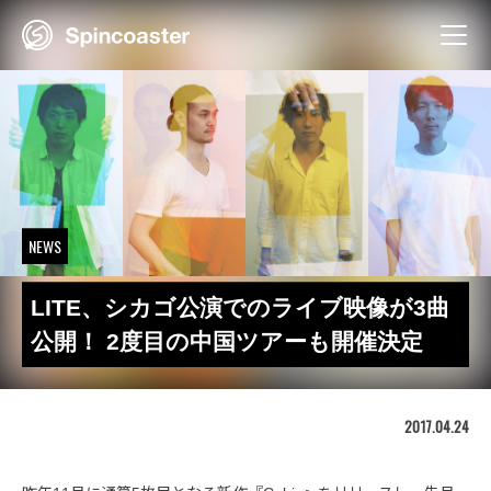
Skip
to
content
NEWS
LITE、シカゴ公演でのライブ映像が3曲
公開！ 2度目の中国ツアーも開催決定
2017.04.24