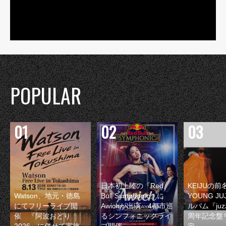
POPULAR
日本初上陸の『Red
KEIJUの
Watson、地元・徳島
Bull Symphonic』に
YOUNG JU
にてフリーライブ開
Awichが出演 4都市巡
ルバム『juzz
催 『阿波おどり
るシンフォニックライ
周年記念盤