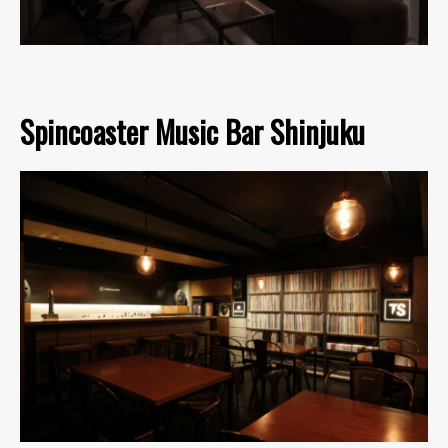
Spincoaster Music Bar Shinjuku