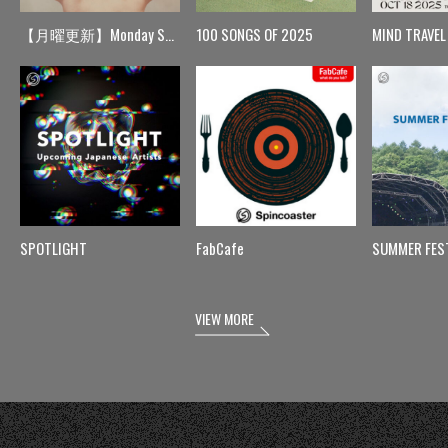
【月曜更新】Monday Spin
100 SONGS OF 2025
MIND TRAVEL
SPOTLIGHT
FabCafe
SUMMER FES
VIEW MORE