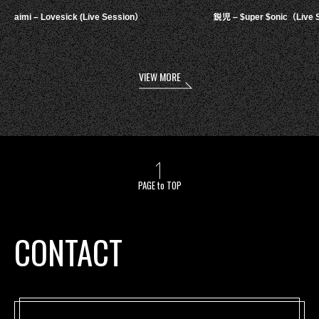
aimi – Lovesick (Live Session）
鋭児 – $uper $onic（Live 
VIEW MORE
PAGE to TOP
CONTACT