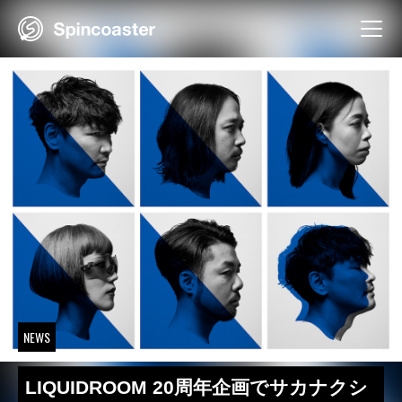
Skip
to
content
NEWS
LIQUIDROOM 20周年企画でサカナクシ