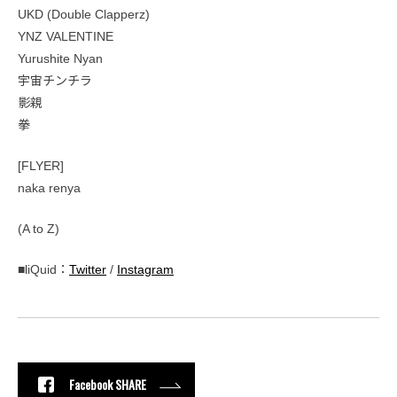
UKD (Double Clapperz)
YNZ VALENTINE
Yurushite Nyan
宇宙チンチラ
影親
拳
[FLYER]
naka renya
(A to Z)
■liQuid：
Twitter
/
Instagram
Facebook SHARE