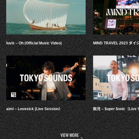
luvis – Oh (Official Music Video)
MIND TRAVEL 2023 
aimi – Lovesick (Live Session）
鋭児 – $uper $onic（Live 
VIEW MORE