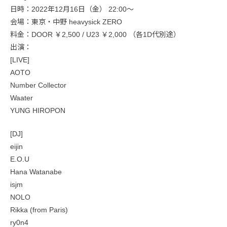
日時：2022年12月16日（金） 22:00〜
会場：東京・中野 heavysick ZERO
料金：DOOR ￥2,500 / U23 ￥2,000 （各1D代別途）
出演：
[LIVE]
AOTO
Number Collector
Waater
YUNG HIROPON
[DJ]
eijin
E.O.U
Hana Watanabe
isjm
NOLO
Rikka (from Paris)
ry0n4