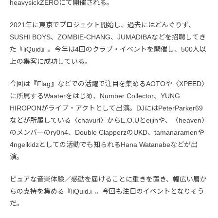
heavysickZEROにて開催される。
2021年に東京でプロジェクト開始し、過去にはどんぐりず、
SUSHI BOYS、ZOMBIE-CHANG、JUMADIBAなどを招聘してき
た『liQuid』。今年は4回のクラブ・イベントを開催し、500人以
上の集客に成功している。
今回は『Flag』などでの活躍で注目を集めるAOTOや〈XPEED〉
に所属するWaaterをはじめ、Number Collector、YUNG
HIROPONがライブ・アクトとして出演。DJにはPeterParker69
などが所属している〈chavurl〉からE.O.Uとeijinや、〈heaven〉
のメンバーのry0n4、Double ClapperzのUKD、tamanaramenや
4ngelkidzとしての活動でも知られるHana Watanabeなどが出
演。
ピュアな音楽体験／感動を届けることに重きを置き、幅広い層か
らの支持を集める『liQuid』。今回も注目のイベントとなりそう
だ。