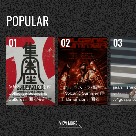
POPULAR
体験型フェス『集楽座
Tohji、ラストライブ
jjean、sh
Collective Sounds &
『Volcanic Summer 頂
チャーした
Cultures』開催決定
上 Dimension』開催
ル“gossip 
VIEW MORE