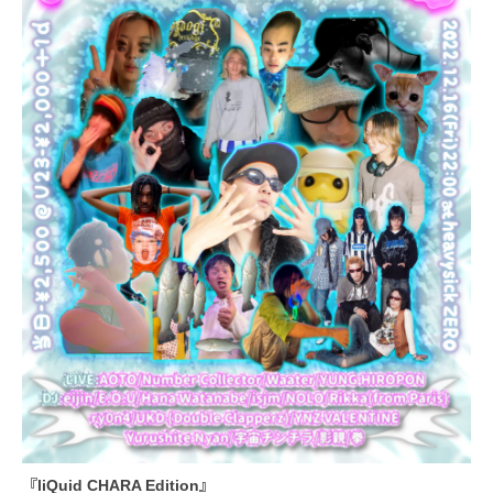
『liQuid CHARA Edition』