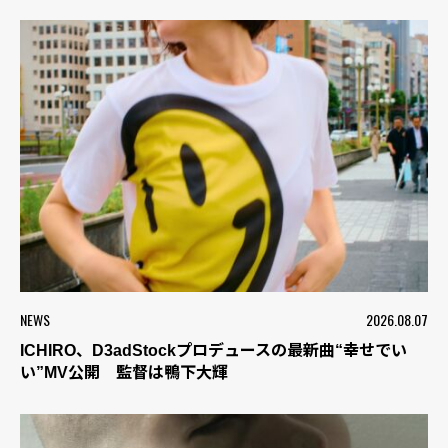
NEWS
2026.08.07
ICHIRO、D3adStockプロデュースの最新曲“幸せでい
い”MV公開 監督は鴨下大輝