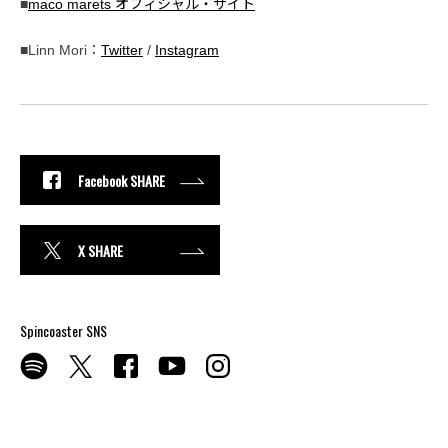
■
maco marets オフィシャル・サイト
■Linn Mori：
Twitter
/
Instagram
Facebook SHARE
X SHARE
Spincoaster SNS