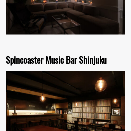
Spincoaster Music Bar Shinjuku