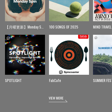
【月曜更新】Monday Spin
100 SONGS OF 2025
MIND TRAVEL
SPOTLIGHT
FabCafe
SUMMER FES
VIEW MORE