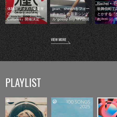
Rachel 
体験型フェス『集楽座
jjean、sheidAをフィー
歌舞伎町で
Collective Sounds &
チャーした最新シング
とかする『
Cultures』開催決定
ル“gossip boy”MV公開
れーーッ』
VIEW MORE
PLAYLIST