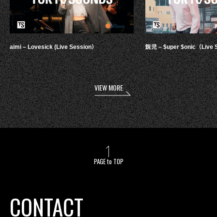
aimi – Lovesick (Live Session）
鋭児 – $uper $onic（Live 
VIEW MORE
PAGE to TOP
CONTACT