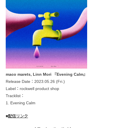
maco marets, Linn Mori 『Evening Calm』
Release Date：2023.05.26 (Fri.)
Label：rockwell product shop
Tracklist：
1. Evening Calm
■
配信リンク