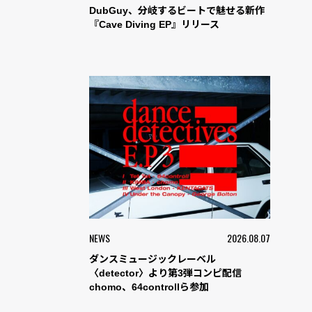
DubGuy、分岐するビートで魅せる新作
『Cave Diving EP』リリース
NEWS
2026.08.07
ダンスミュージックレーベル
〈detector〉より第3弾コンピ配信
chomo、64controllら参加