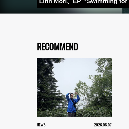
Linn Mori、EP『Swimmi
RECOMMEND
NEWS
2026.08.07