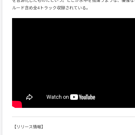
を音源化したものだという。どこか水中を揺蕩うような、優雅な
ルード含め全4トラック収録されている。
【リリース情報】