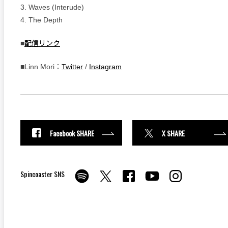
3. Waves (Interude)
4. The Depth
■
配信リンク
■Linn Mori：
Twitter
/
Instagram
Facebook SHARE
X SHARE
Spincoaster SNS