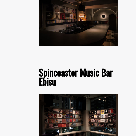
Spincoaster Music Bar
Ebisu