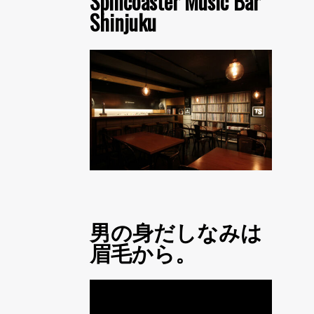
Spincoaster Music Bar
Shinjuku
男の身だしなみは
眉毛から。