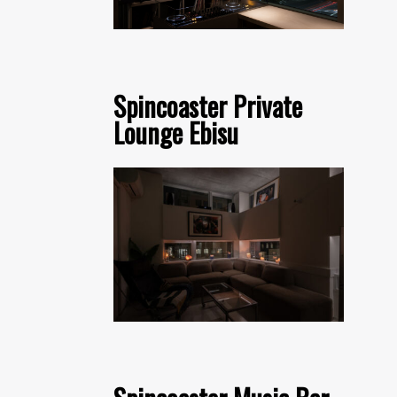
Spincoaster Private
Lounge Ebisu