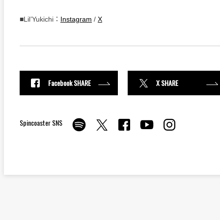
■Lil’Yukichi：
Instagram
/
X
Facebook SHARE
X SHARE
Spincoaster SNS