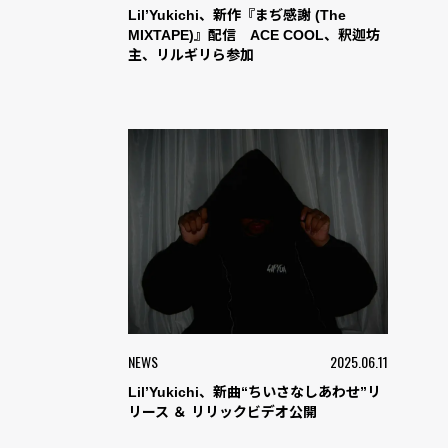
Lil’Yukichi、新作『まぢ感謝 (The
MIXTAPE)』配信 ACE COOL、釈迦坊
主、リルギリら参加
NEWS
2025.06.11
Lil’Yukichi、新曲“ちいさなしあわせ”リ
リース ＆ リリックビデオ公開