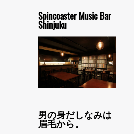
Spincoaster Music Bar
Shinjuku
男の身だしなみは
眉毛から。