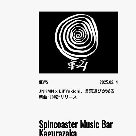
NEWS
2025.02.14
JNKMN x Lil’Yukichi、言葉遊びが光る
新曲“◎転”リリース
Spincoaster Music Bar
Kagurazaka