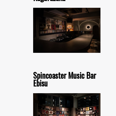
Spincoaster Music Bar
Ebisu