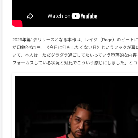
2026年第1弾リリースとなる本作は、レイジ（Rage）のビート
が印象的な1曲。《今日は何もしたくない日》というフックが耳
いて、本人は「ただダラダラ過ごしてたいっていう堕落的な内容
フォーカスしている状況と対比でこういう感じにしました」とコ