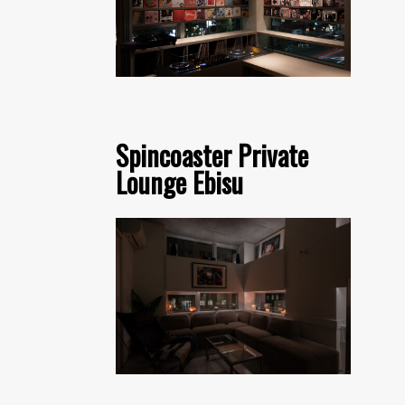
Spincoaster Private
Lounge Ebisu