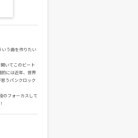
ういう曲を作りたい
を開いてこのビート
調的には近年、世界
が思うパンクロック
段のフォーカスして
！