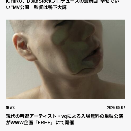
ICHIRO、D3adStockプロデュースの最新曲“幸せでい
い”MV公開 監督は鴨下大輝
NEWS
2026.08.07
現代の吟遊アーティスト・vqによる入場無料の単独公演
がWWW企画『FREE』にて開催