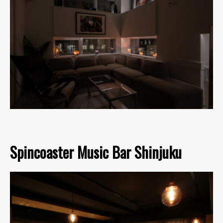
Spincoaster Music Bar Shinjuku