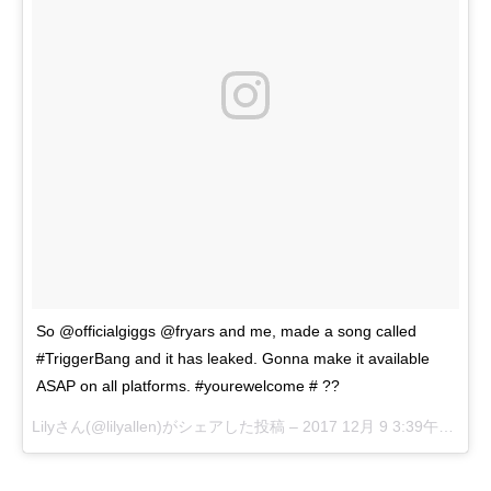
So @officialgiggs @fryars and me, made a song called
#TriggerBang and it has leaked. Gonna make it available
ASAP on all platforms. #yourewelcome # ??
Lilyさん(@lilyallen)がシェアした投稿 –
2017 12月 9 3:39午後 PST