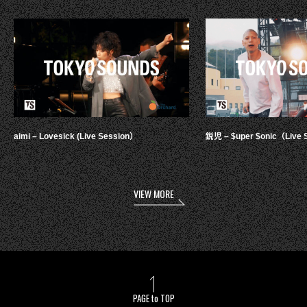
aimi – Lovesick (Live Session）
鋭児 – $uper $onic（Live 
VIEW MORE
PAGE to TOP