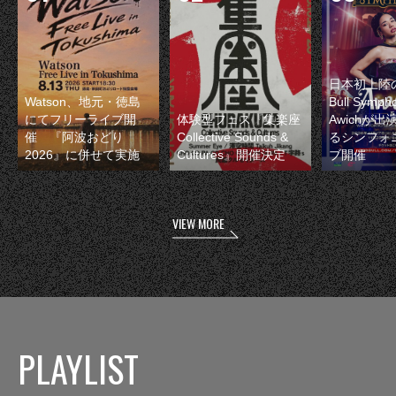
日本初上陸の
Watson、地元・徳島
Bull Symp
にてフリーライブ開
体験型フェス『集楽座
Awichが
催 『阿波おどり
Collective Sounds &
るシンフォ
2026』に併せて実施
Cultures』開催決定
ブ開催
VIEW MORE
PLAYLIST