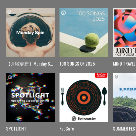
【月曜更新】Monday Spin
100 SONGS OF 2025
MIND TRAVEL
SPOTLIGHT
FabCafe
SUMMER FES