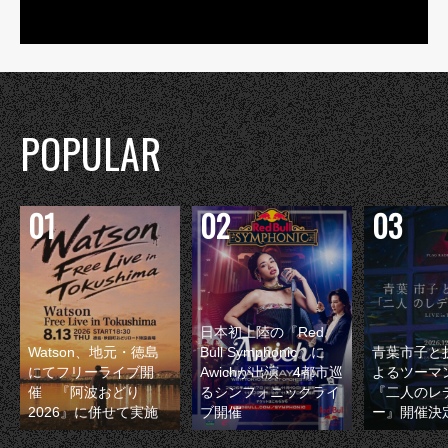
POPULAR
日本初上陸の『Red
Watson、地元・徳島
Bull Symphonic』に
青葉市子と
にてフリーライブ開
Awichが出演 4都市巡
よるツーマ
催 『阿波おどり
るシンフォニックライ
『二人のレ
2026』に併せて実施
ブ開催
ー』開催決