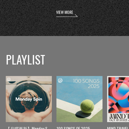
VIEW MORE
PLAYLIST
【月曜更新】Monday Spin
100 SONGS OF 2025
MIND TRAVEL