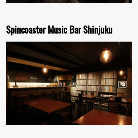
Spincoaster Music Bar Shinjuku