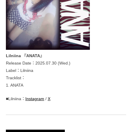
Lilniina 『ANATA』
Release Date：2025.07.30 (Wed.)
Label：Lilniina
Tracklist：
1. ANATA
■Lilniina：
Instagram
/
X