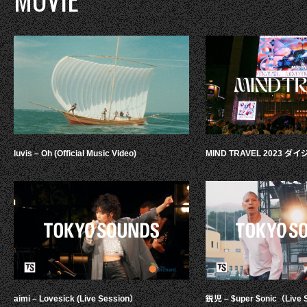
luvis – Oh (Official Music Video)
MIND TRAVEL 2023 
aimi – Lovesick (Live Session）
鋭児 – $uper $onic（Live 