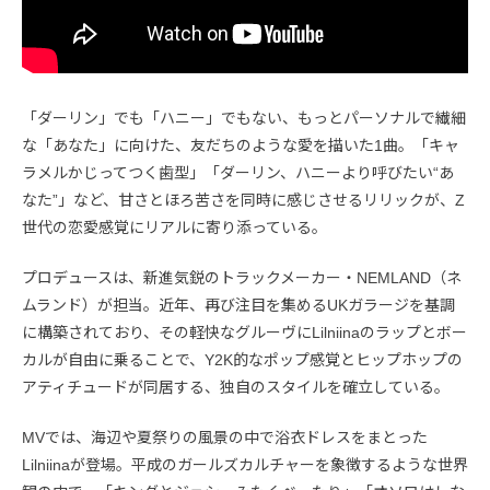
「ダーリン」でも「ハニー」でもない、もっとパーソナルで繊細
な「あなた」に向けた、友だちのような愛を描いた1曲。「キャ
ラメルかじってつく歯型」「ダーリン、ハニーより呼びたい“あ
なた”」など、甘さとほろ苦さを同時に感じさせるリリックが、Z
世代の恋愛感覚にリアルに寄り添っている。
プロデュースは、新進気鋭のトラックメーカー・NEMLAND（ネ
ムランド）が担当。近年、再び注目を集めるUKガラージを基調
に構築されており、その軽快なグルーヴにLilniinaのラップとボー
カルが自由に乗ることで、Y2K的なポップ感覚とヒップホップの
アティチュードが同居する、独自のスタイルを確立している。
MVでは、海辺や夏祭りの風景の中で浴衣ドレスをまとった
Lilniinaが登場。平成のガールズカルチャーを象徴するような世界