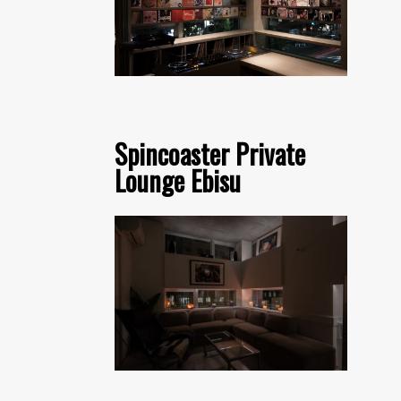
Spincoaster Private
Lounge Ebisu