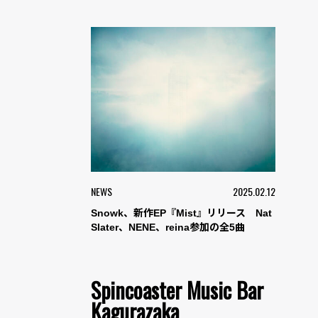
NEWS
2025.02.12
Snowk、新作EP『Mist』リリース Nat
Slater、NENE、reina参加の全5曲
Spincoaster Music Bar
Kagurazaka