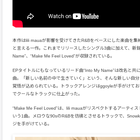
本作はlili mauaが影響を受けてきたR&Bをベースにした楽曲を
と言える一作。これまでリリースしたシングル3曲に加えて、新録曲“I
Name”、“Make Me Feel Loved”が収録されている。
EPタイトルにもなっているリード曲“Into My Name”は改名と
曲。「新しい名前の中で生きていく」という、そんな新しい自分
覚悟が込められている。トラックアレンジはggoyleが手がけて
でクールなトラックに仕上がった。
“Make Me Feel Loved”は、lili mauaがリスペクトするア
いう1曲。メロウな90sのR&Bを彷彿とさせるトラックで、Sno
ジを手がけている。