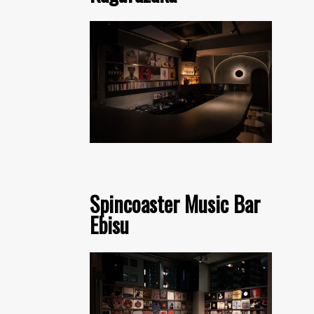
Spincoaster Music Bar
Ebisu