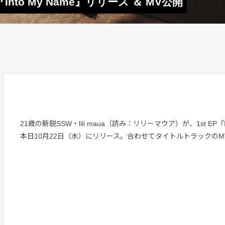
P『Into My Name』リリース ＆ MV公開
21歳の新鋭SSW・lili maua（読み：リリーマウア）が、1st EP『In
本日10月22日（水）にリリース。合わせてタイトルトラックの