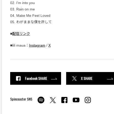
02. I’m into you
03. Rain on me
04. Make Me Feel Loved
05. わがままな僕を許して
■
配信リンク
■lili maua：
Instagram
/
X
Facebook SHARE
X SHARE
Spincoaster SNS