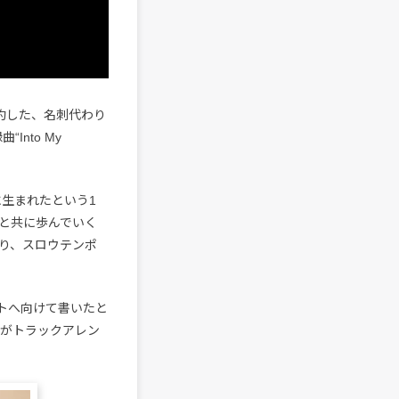
集約した、名刺代わり
nto My
共に生まれたという1
と共に歩んでいく
おり、スロウテンポ
ーティストへ向けて書いたと
wkがトラックアレン