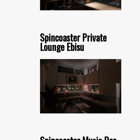
Spincoaster Private
Lounge Ebisu