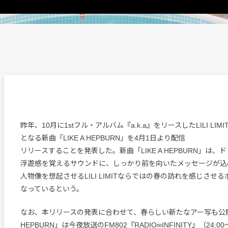
昨年、10月に1stフル・アルバム『a.k.a』をリースしたLILI LIM
となる新曲「LIKE A HEPBURN」を4月1日より配信
リリースすることを発表した。新曲「LIKE A HEPBURN」は
浮遊感を覚えるサウンドに、しっかり前を向いたメッセージが込
人物像を想起させるLILI LIMITならではの春の訪れを感じさせ
なっているという。
なお、本リリースの発表に合わせて、春らしい新たなアー写も公開。
HEPBURN」は今夜放送のFM802『RADIO∞INFINITY』（24:0