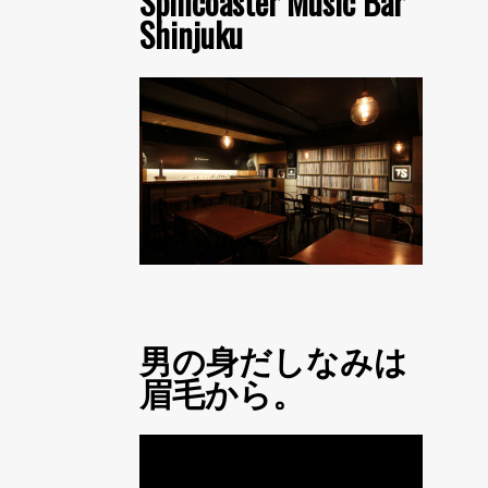
Spincoaster Music Bar
Shinjuku
男の身だしなみは
眉毛から。