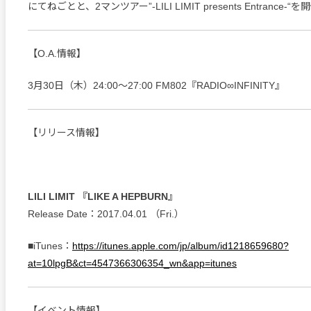
にてねごとと、2マンツアー”-LILI LIMIT presents Entrance-
【O.A.情報】
3月30日（木）24:00～27:00 FM802『RADIO∞INFINITY』
【リリース情報】
LILI LIMIT 『LIKE A HEPBURN』
Release Date：2017.04.01 （Fri.）
■iTunes：
https://itunes.apple.com/jp/album/id1218659680?
at=10lpgB&ct=4547366306354_wn&app=itunes
【イベント情報】