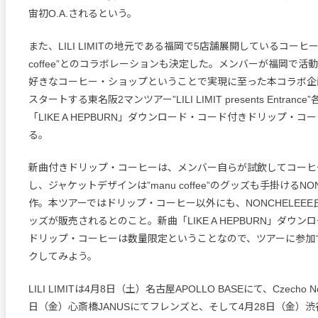
宙初O.A.されるという。
また、LILI LIMITの地元である福岡で5店舗展開しているコーヒー
coffee”とのコラボレーションも決定した。メンバーが福岡で活
好きなコーヒー・ショップということで実現に至った本コラボ企
スタートする東名阪2マンツアー”LILI LIMIT presents Entran
「LIKE A HEPBURN」ダウンロード・コード付きドリップ・コ
る。
新曲付きドリップ・コーヒーは、メンバー自らが試飲してコーヒ
し、ジャケットデザインは”manu coffee”のグッズも手掛けるNO
作。本ツアーではドリップ・コーヒー以外にも、NONCHELEE
ッズが販売されるとのこと。新曲「LIKE A HEPBURN」ダウ
ドリップ・コーヒーは数量限定ということなので、ツアーに参加
クしてみよう。
LILI LIMITは4月8日（土）名古屋APOLLO BASEにて、Czecho No 
日（金）心斎橋JANUSにてフレンズと、そして4月28日（金）渋谷C