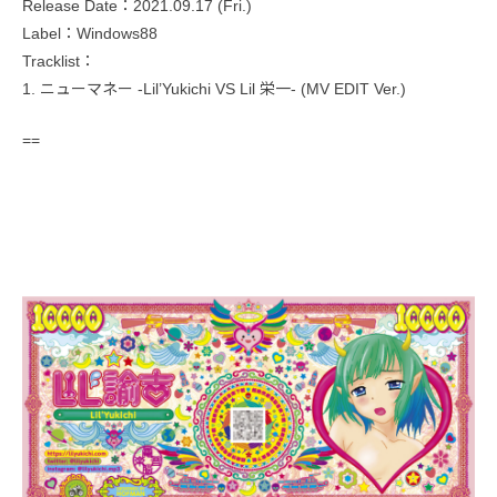
Release Date：2021.09.17 (Fri.)
Label：Windows88
Tracklist：
1. ニューマネー -Lil’Yukichi VS Lil 栄一- (MV EDIT Ver.)
==