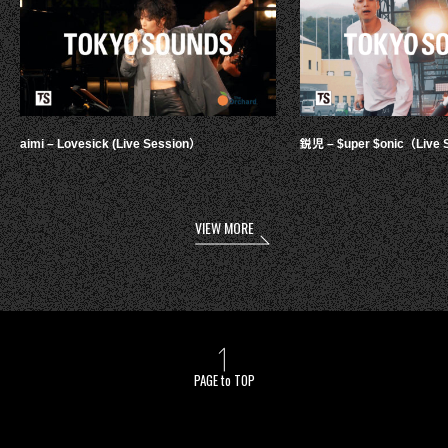
aimi – Lovesick (Live Session）
鋭児 – $uper $onic（Live 
VIEW MORE
PAGE to TOP