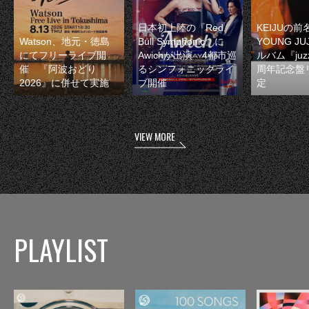
日本初上陸の『Red
KEIJUの
Watson、地元・徳島
Bull Symphonic』に
YOUNG JU
にてフリーライブ開
Awichが出演 4都市巡
ルバム『juzz
催 『阿波おどり
るシンフォニックライ
周年記念盤
2026』に併せて実施
ブ開催
定
VIEW MORE
PLAYLIST