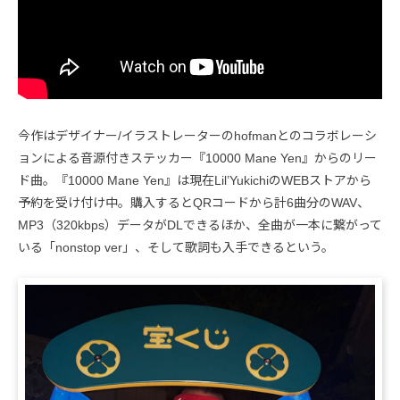
今作はデザイナー/イラストレーターのhofmanとのコラボレーシ
ョンによる音源付きステッカー『10000 Mane Yen』からのリー
ド曲。『10000 Mane Yen』は現在Lil’YukichiのWEBストアから
予約を受け付け中。購入するとQRコードから計6曲分のWAV、
MP3（320kbps）データがDLできるほか、全曲が一本に繋がって
いる「nonstop ver」、そして歌詞も入手できるという。