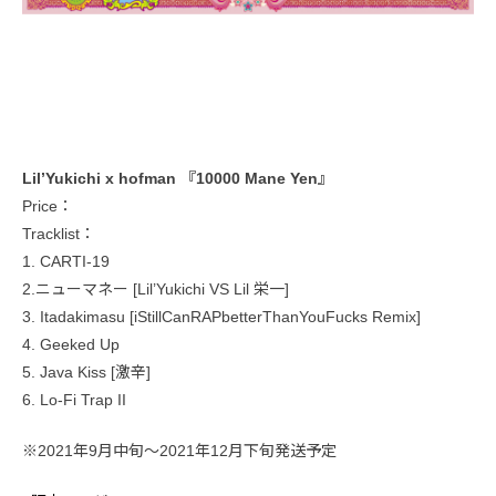
Lil’Yukichi x hofman 『10000 Mane Yen』
Price：
Tracklist：
1. CARTI-19
2.ニューマネー [Lil’Yukichi VS Lil 栄一]
3. Itadakimasu [iStillCanRAPbetterThanYouFucks Remix]
4. Geeked Up
5. Java Kiss [激辛]
6. Lo-Fi Trap II
※2021年9月中旬〜2021年12月下旬発送予定