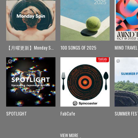
【月曜更新】Monday Spin
100 SONGS OF 2025
MIND TRAVEL
SPOTLIGHT
FabCafe
SUMMER FES
VIEW MORE