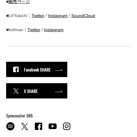
■
販売ページ
■Lil’Yukichi：
Twitter
/
Instagram
/
SoundCloud
■hofman：
Twitter
/
Instagram
Facebook SHARE
X SHARE
Spincoaster SNS