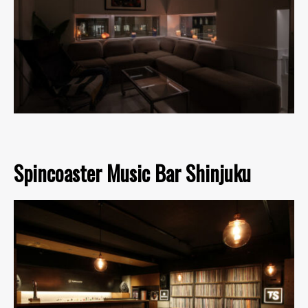
Spincoaster Music Bar Shinjuku