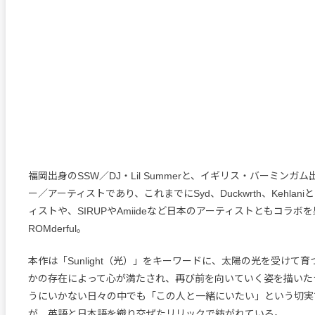
福岡出身のSSW／DJ・Lil Summerと、イギリス・バーミンガ
ー／アーティストであり、これまでにSyd、Duckwrth、Kehlan
ィストや、SIRUPやAmiideなど日本のアーティストともコラボ
ROMderful。
本作は「Sunlight（光）」をキーワードに、太陽の光を受けて
かの存在によって心が満たされ、再び前を向いていく姿を描いた
うにいかない日々の中でも「この人と一緒にいたい」という切実
が、英語と日本語を織り交ぜたリリックで紡がれている。