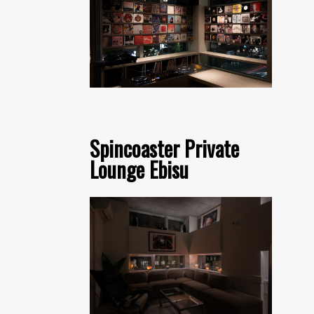
Spincoaster Private
Lounge Ebisu