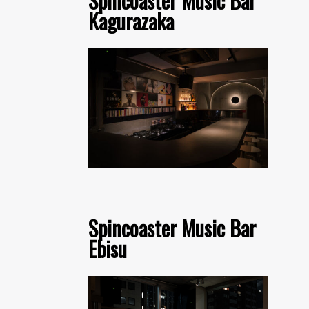
Spincoaster Music Bar
Kagurazaka
Spincoaster Music Bar
Ebisu