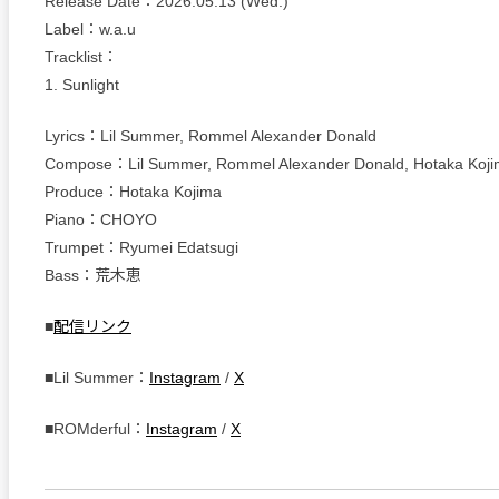
Release Date：2026.05.13 (Wed.)
Label：w.a.u
Tracklist：
1. Sunlight
Lyrics：Lil Summer, Rommel Alexander Donald
Compose：Lil Summer, Rommel Alexander Donald, Hotaka Koj
Produce：Hotaka Kojima
Piano：CHOYO
Trumpet：Ryumei Edatsugi
Bass：荒木恵
■
配信リンク
■Lil Summer：
Instagram
/
X
■ROMderful：
Instagram
/
X