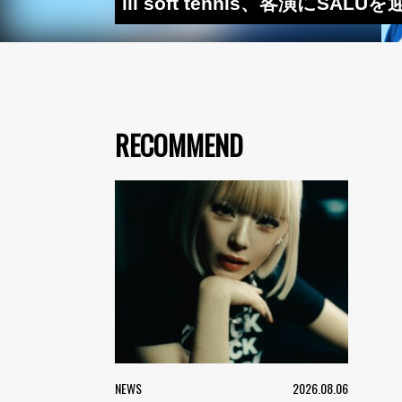
lil soft tennis、客演にSAL
RECOMMEND
NEWS
2026.08.06