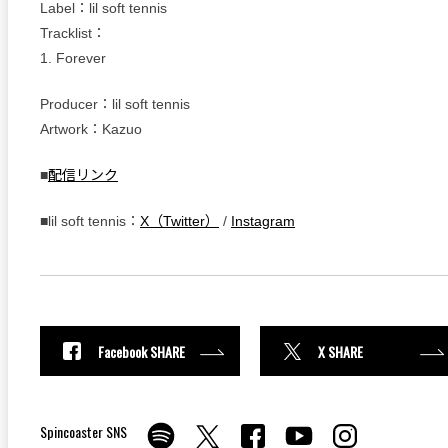
Label：lil soft tennis
Tracklist：
1. Forever
Producer：lil soft tennis
Artwork：Kazuo
■
配信リンク
■lil soft tennis：
X（Twitter）
/
Instagram
Facebook SHARE
X SHARE
Spincoaster SNS