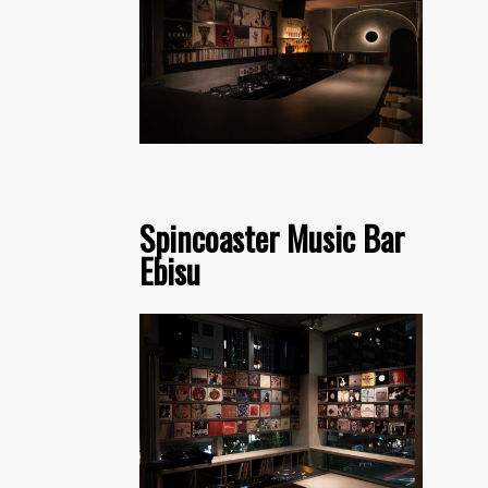
Spincoaster Music Bar
Ebisu