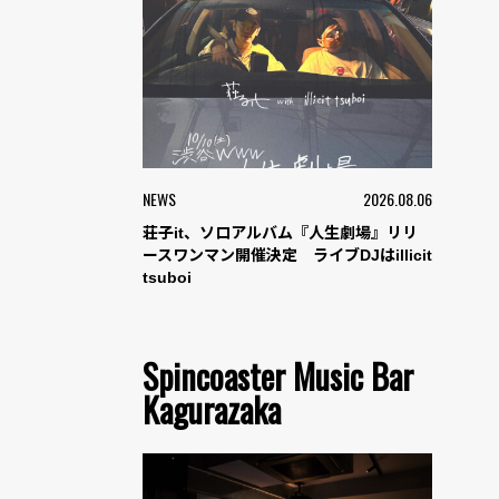
NEWS
2026.08.06
荘子it、ソロアルバム『人生劇場』リリ
ースワンマン開催決定 ライブDJはillicit
tsuboi
Spincoaster Music Bar
Kagurazaka