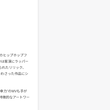
のヒップホップフ
s。本作は客演にラッパー
込められたリリック、
合わさった作品にシ
不可幸力”のMVも手が
が特徴的なアートワー