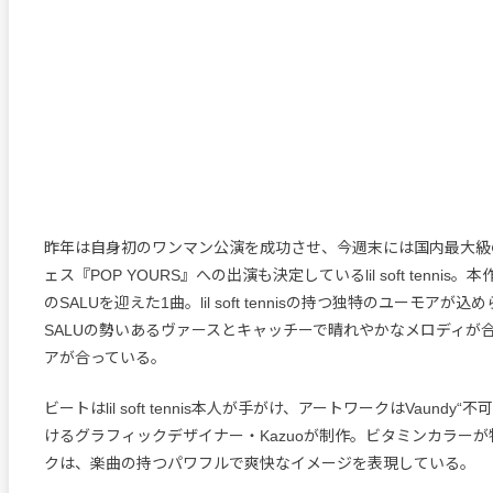
昨年は自身初のワンマン公演を成功させ、今週末には国内最大級
ェス『POP YOURS』への出演も決定しているlil soft tenni
のSALUを迎えた1曲。lil soft tennisの持つ独特のユーモアが
SALUの勢いあるヴァースとキャッチーで晴れやかなメロディが
アが合っている。
ビートはlil soft tennis本人が手がけ、アートワークはVaundy“
けるグラフィックデザイナー・Kazuoが制作。ビタミンカラー
クは、楽曲の持つパワフルで爽快なイメージを表現している。