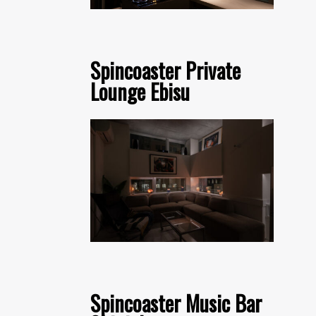
Spincoaster Private
Lounge Ebisu
Spincoaster Music Bar