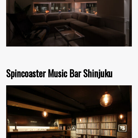
Spincoaster Music Bar Shinjuku