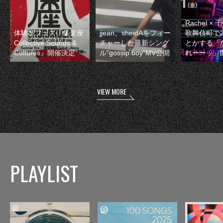
Rachel 
体験型フェス『集楽座
jjean、sheidAをフィー
歌舞伎町で
Collective Sounds &
チャーした最新シング
とかする『
Cultures』開催決定
ル“gossip boy”MV公開
れーーッ』
VIEW MORE
PLAYLIST