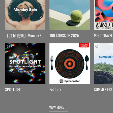
【月曜更新】Monday Spin
100 SONGS OF 2025
MIND TRAVEL
SPOTLIGHT
FabCafe
SUMMER FES
VIEW MORE