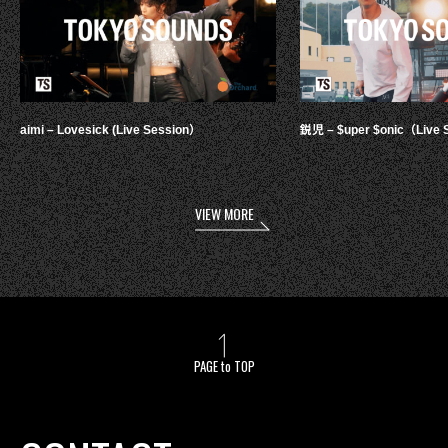
aimi – Lovesick (Live Session）
鋭児 – $uper $onic（Live 
VIEW MORE
PAGE to TOP