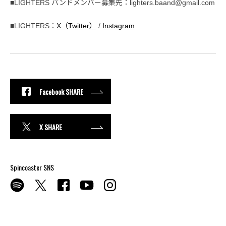
■LIGHTERS バンドメンバー募集先：lighters.baand@gmail.com
■LIGHTERS：
X（Twitter）
/
Instagram
Facebook SHARE
X SHARE
Spincoaster SNS