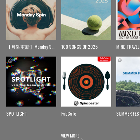
【月曜更新】Monday Spin
100 SONGS OF 2025
MIND TRAVEL
SPOTLIGHT
FabCafe
SUMMER FES
VIEW MORE