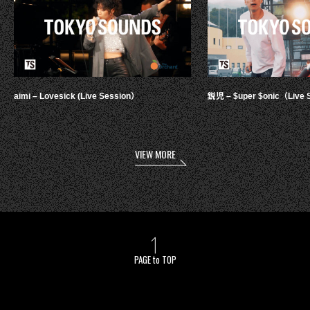
aimi – Lovesick (Live Session）
鋭児 – $uper $onic（Live 
VIEW MORE
PAGE to TOP