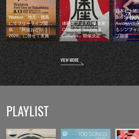
日本初上陸の
Watson、地元・徳島
Bull Symp
にてフリーライブ開
体験型フェス『集楽座
Awichが
催 『阿波おどり
Collective Sounds &
るシンフォ
2026』に併せて実施
Cultures』開催決定
ブ開催
VIEW MORE
PLAYLIST