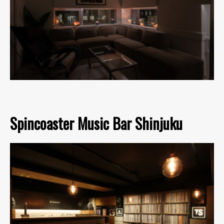
Spincoaster Music Bar Shinjuku