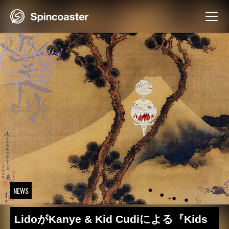
Skip
to
content
NEWS
LidoがKanye & Kid Cudiによる『Kids