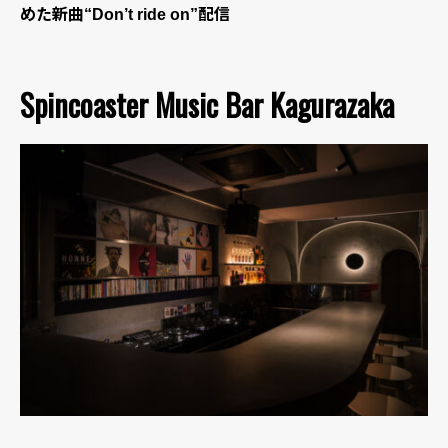
めた新曲“Don’t ride on”配信
Spincoaster Music Bar Kagurazaka