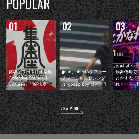
POPULAR
Rachel 
体験型フェス『集楽座
jjean、sheidAをフィー
歌舞伎町で
Collective Sounds &
チャーした最新シング
とかする『
Cultures』開催決定
ル“gossip boy”MV公開
れーーッ』
VIEW MORE