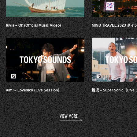
luvis – Oh (Official Music Video)
MIND TRAVEL 2023 
aimi – Lovesick (Live Session）
鋭児 – $uper $onic（Live 
VIEW MORE