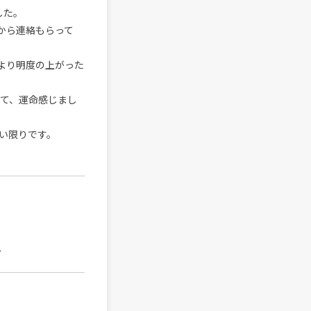
した。
んから連絡もらって
、より明度の上がった
」って、運命感じまし
い限りです。
。