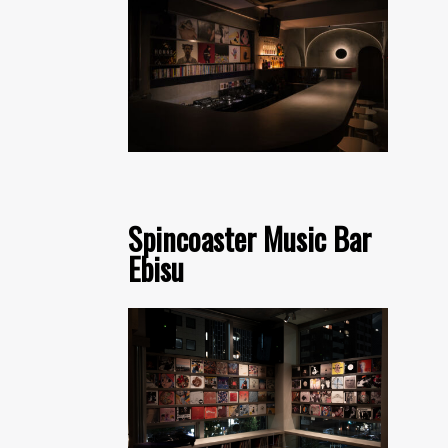
Spincoaster Music Bar
Ebisu