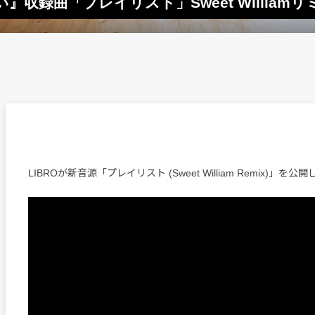
』収録曲「プレイリスト」Sweet William
LIBROが新音源「プレイリスト (Sweet William Remix)」を公