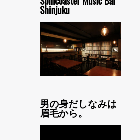
Spincoaster Music Bar
Shinjuku
男の身だしなみは
眉毛から。