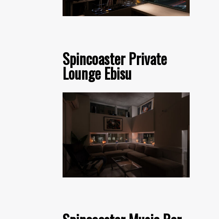
Spincoaster Private
Lounge Ebisu