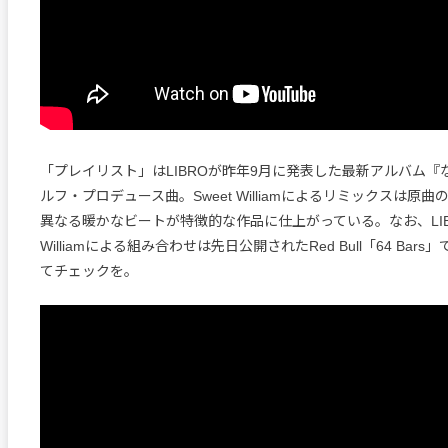
「プレイリスト」はLIBROが昨年9月に発表した最新アルバム『
ルフ・プロデュース曲。Sweet Williamによるリミックスは原
異なる暖かなビートが特徴的な作品に仕上がっている。なお、LIBR
Williamによる組み合わせは先日公開されたRed Bull「64 Bar
てチェックを。