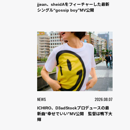
jjean、sheidAをフィーチャーした最新
シングル“gossip boy”MV公開
NEWS
2026.08.07
ICHIRO、D3adStockプロデュースの最
新曲“幸せでいい”MV公開 監督は鴨下大
輝