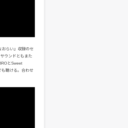
なおらい』収録のセ
曲のサウンドともまた
OとSweet
s」でも聴ける。合わせ