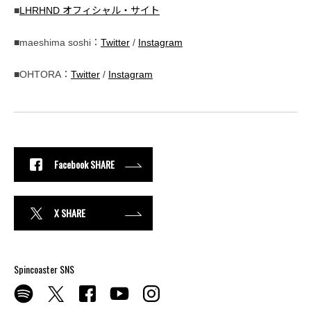
■
LHRHND オフィシャル・サイト
■maeshima soshi：
Twitter
/
Instagram
■OHTORA：
Twitter
/
Instagram
Facebook SHARE
X SHARE
Spincoaster SNS