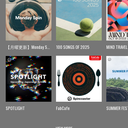
【月曜更新】Monday Spin
100 SONGS OF 2025
MIND TRAVEL
SPOTLIGHT
FabCafe
SUMMER FES