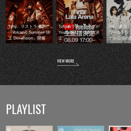
Tohji、ラストライブ
Tohjiのラストライブが
XG、東京
『Volcanic Summer 頂
YouTubeにて生配信決
ワールドツ
上 Dimension』開催
定
ナル公演の
VIEW MORE
PLAYLIST