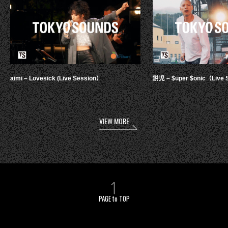
aimi – Lovesick (Live Session）
鋭児 – $uper $onic（Live 
VIEW MORE
PAGE to TOP