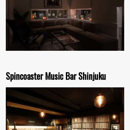
Spincoaster Music Bar Shinjuku