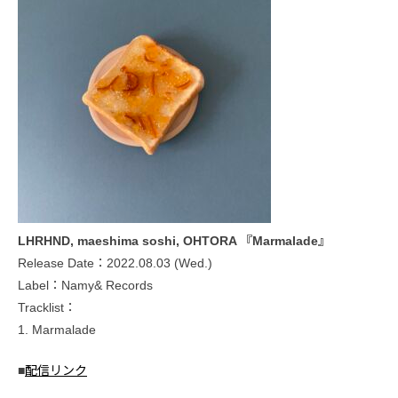
LHRHND, maeshima soshi, OHTORA 『Marmalade』
Release Date：2022.08.03 (Wed.)
Label：Namy& Records
Tracklist：
1. Marmalade
■
配信リンク