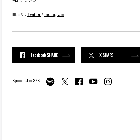
■LEX：
Twitter
/
Instagram
Facebook SHARE
X SHARE
Spincoaster SNS