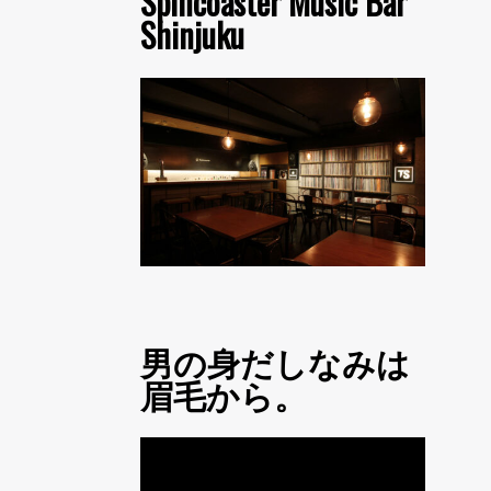
Spincoaster Music Bar
Shinjuku
男の身だしなみは
眉毛から。