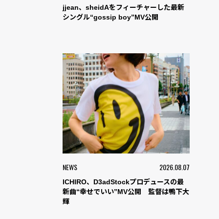
jjean、sheidAをフィーチャーした最新
シングル“gossip boy”MV公開
NEWS
2026.08.07
ICHIRO、D3adStockプロデュースの最
新曲“幸せでいい”MV公開 監督は鴨下大
輝