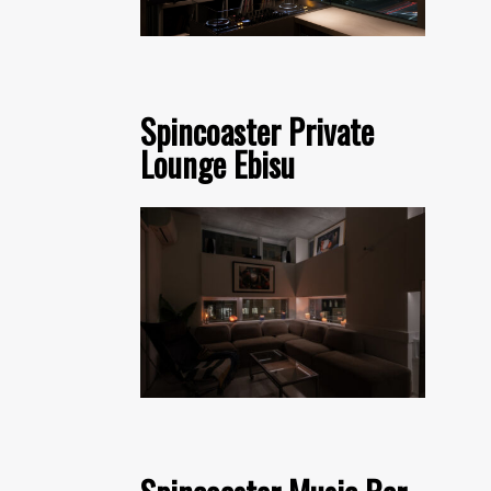
Spincoaster Private
Lounge Ebisu