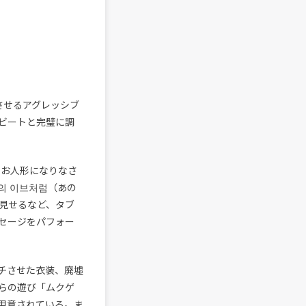
じさせるアグレッシブ
ビートと完璧に調
 お人形になりなさ
의 이브처럼（あの
見せるなど、タブ
セージをパフォー
チさせた衣装、廃墟
らの遊び「ムクゲ
用意されている。ま