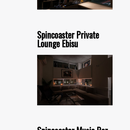
Spincoaster Private
Lounge Ebisu