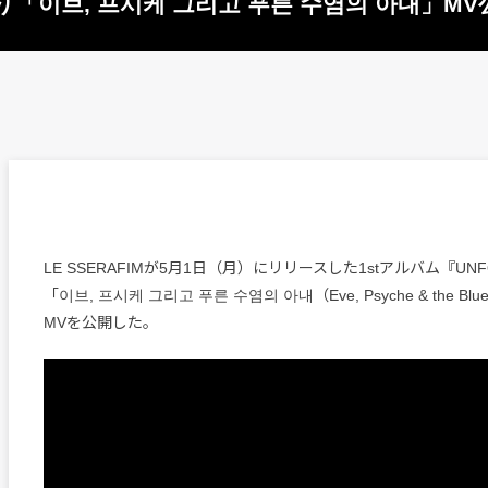
ムより「이브, 프시케 그리고 푸른 수염의 아내」MV
LE SSERAFIMが5月1日（月）にリリースした1stアルバム『UNF
「이브, 프시케 그리고 푸른 수염의 아내（Eve, Psyche & the Blueb
MVを公開した。