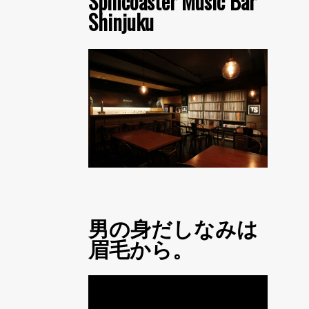
Spincoaster Music Bar
Shinjuku
男の身だしなみは
眉毛から。