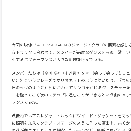
今回の映像ではLE SSERAFIMのジャージ・クラブの要素を感
なトラックに合わせて、メンバーが高度なダンスを披露。激しい
和するパフォーマンスが大きな話題を呼んでいる。
メンバーたちは《웃어 웃어 더 인형이 되렴（笑って笑ってもっと
い）》というフレーズでマリオネットのように動いたり、《그날
日のイヴのように）》に合わせてリンゴをかじるジェスチャーを
ーを破ってこそ次のステップに進むことができるという曲のメッ
マンスで表現。
映像内ではアスレジャー・ルックにツイード・ジャケットをマッ
に照明を加えてクラブ・ステージのように作った演出や、古くか
の花が咲きました」を再解釈したシーンなど、随所に見どころが