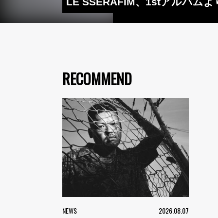
LE SSERAFIM、1stアルバ
RECOMMEND
NEWS
2026.08.07