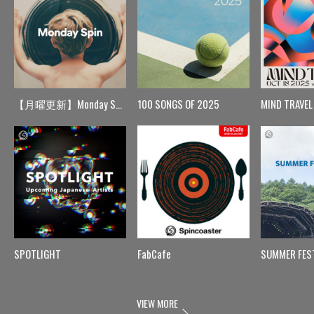
【月曜更新】Monday Spin
100 SONGS OF 2025
MIND TRAVEL
SPOTLIGHT
FabCafe
SUMMER FES
VIEW MORE