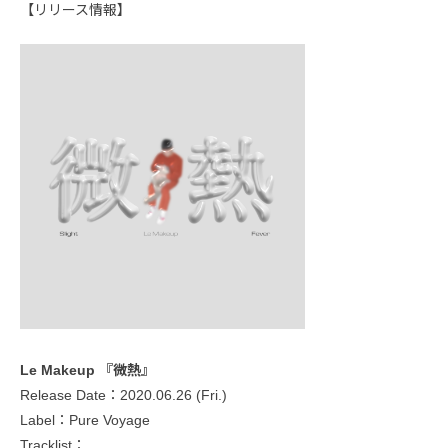
【リリース情報】
Le Makeup 『微熱』
Release Date：2020.06.26 (Fri.)
Label：Pure Voyage
Tracklist：