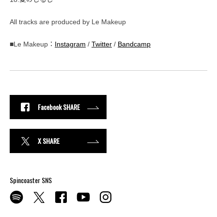
All tracks are produced by Le Makeup
■Le Makeup：
Instagram
/
Twitter
/
Bandcamp
Facebook SHARE
X SHARE
Spincoaster SNS