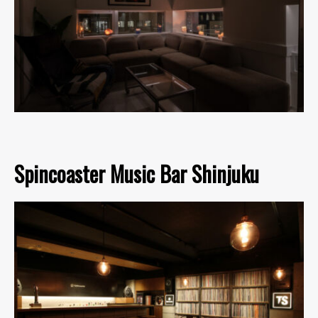
Spincoaster Music Bar Shinjuku