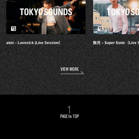
aimi – Lovesick (Live Session）
鋭児 – $uper $onic（Live 
VIEW MORE
PAGE to TOP