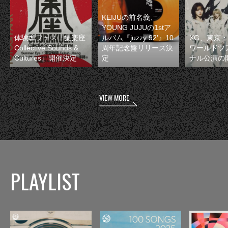
KEIJUの前名義、
YOUNG JUJUの1stア
体験型フェス『集楽座
ルバム『juzzy 92’』10
XG、東京
Collective Sounds &
周年記念盤リリース決
ワールドツ
Cultures』開催決定
定
ナル公演の
VIEW MORE
PLAYLIST