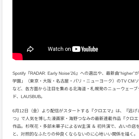
Spotify『RADAR: Early Noise’26』への選出や、最新曲“hig
学園」（東京・大阪・名古屋・パリ・ニューヨーク）のTV CM
など、各方面から注目を集める北海道・札幌発のニューウェーブ
ド、LAUSBUB。
6月12日（金）より配信がスタートする『クロエマ』は、『逃げ
つ』で人気を博した漫画家・海野つなみの最新連載作品『クロエ
作品。杉咲花・多部未華子によるW主演 ＆ 初共演で、占いの店
と、対照的なふたりの仲良くならないのに心地いい関係を描く。