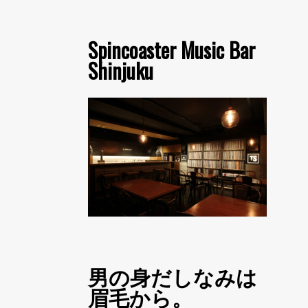
Spincoaster Music Bar
Shinjuku
男の身だしなみは
眉毛から。