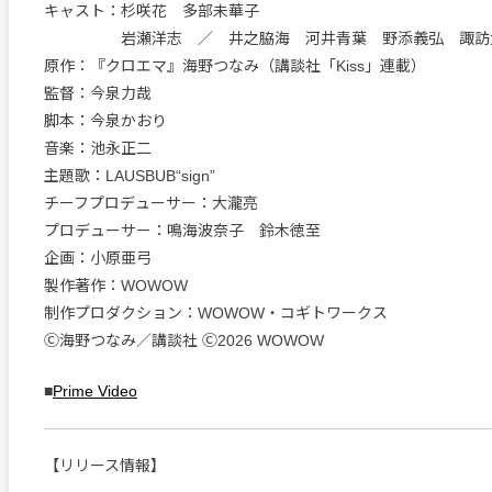
キャスト：杉咲花 多部未華子
岩瀬洋志 ／ 井之脇海 河井青葉 野添義弘 諏訪太
原作：『クロエマ』海野つなみ（講談社「Kiss」連載）
監督：今泉力哉
脚本：今泉かおり
音楽：池永正二
主題歌：LAUSBUB“sign”
チーフプロデューサー：大瀧亮
プロデューサー：鳴海波奈子 鈴木徳至
企画：小原亜弓
製作著作：WOWOW
制作プロダクション：WOWOW・コギトワークス
Ⓒ海野つなみ／講談社 Ⓒ2026 WOWOW
■
Prime Video
【リリース情報】