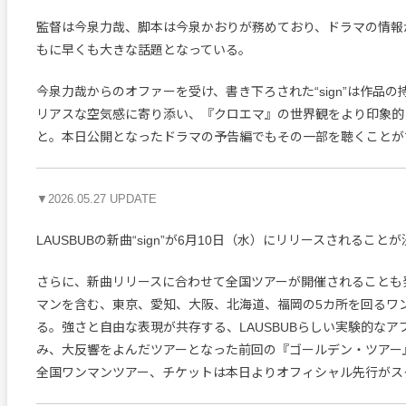
監督は今泉力哉、脚本は今泉かおりが務めており、ドラマの情報
もに早くも大きな話題となっている。
今泉力哉からのオファーを受け、書き下ろされた“sign”は作品
リアスな空気感に寄り添い、『クロエマ』の世界観をより印象的
と。本日公開となったドラマの予告編でもその一部を聴くことが
▼2026.05.27 UPDATE
LAUSBUBの新曲“sign”が6月10日（水）にリリースされること
さらに、新曲リリースに合わせて全国ツアーが開催されることも
マンを含む、東京、愛知、大阪、北海道、福岡の5カ所を回るワ
る。強さと自由な表現が共存する、LAUSBUBらしい実験的なア
み、大反響をよんだツアーとなった前回の『ゴールデン・ツアー
全国ワンマンツアー、チケットは本日よりオフィシャル先行がス