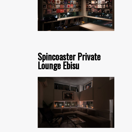
Spincoaster Private
Lounge Ebisu