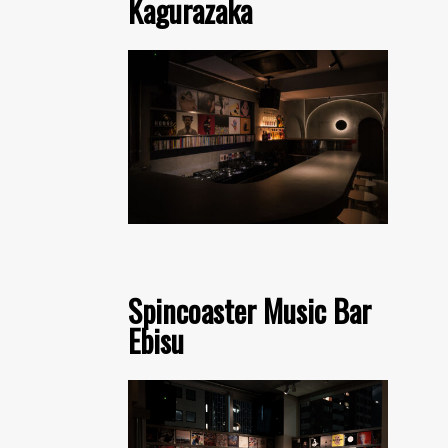
Kagurazaka
Spincoaster Music Bar
Ebisu