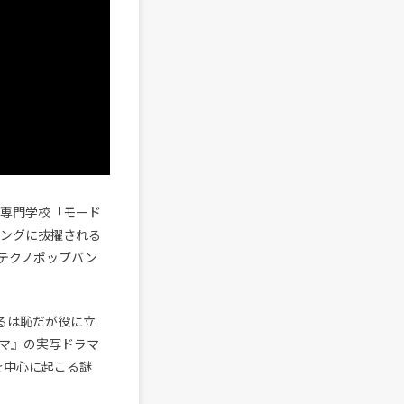
her”が専門学校「モード
ソングに抜擢される
テクノポップバン
るは恥だが役に立
マ』の実写ドラマ
を中心に起こる謎