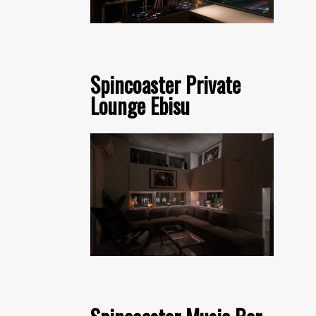
Spincoaster Private
Lounge Ebisu