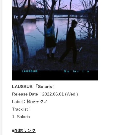
LAUSBUB 『Solaris』
Release Date：2022.06.01 (Wed.)
Label：極東テクノ
Tracklist：
1. Solaris
■
配信リンク