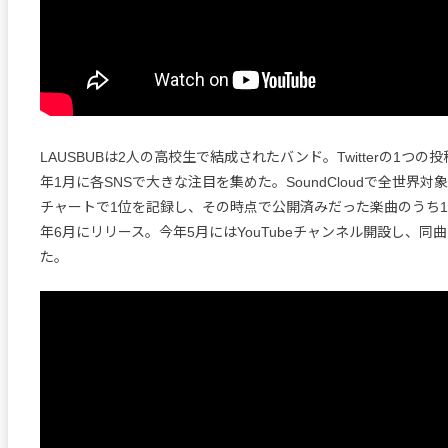
LAUSBUBは2人の高校生で結成されたバンド。Twitterの1つ
年1月に各SNSで大きな注目を集めた。SoundCloudで全世界
チャートで1位を記録し、その時点で公開済みだった楽曲のうち1曲「
年6月にリリース。今年5月にはYouTubeチャンネル開設し、同
た。