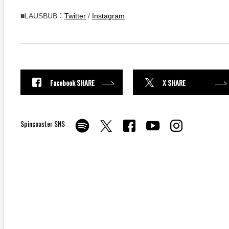
■LAUSBUB：
Twitter
/
Instagram
Facebook SHARE
X SHARE
Spincoaster SNS