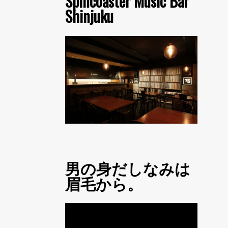
Spincoaster Music Bar
Shinjuku
男の身だしなみは
眉毛から。