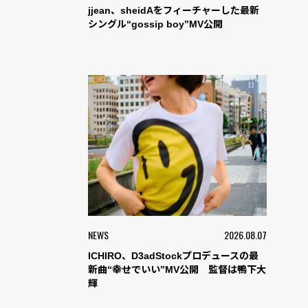
jjean、sheidAをフィーチャーした最新
シングル“gossip boy”MV公開
NEWS
2026.08.07
ICHIRO、D3adStockプロデュースの最
新曲“幸せでいい”MV公開 監督は鴨下大
輝