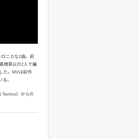
トロニカな1曲。前
髙橋芽以の2人で編
した。MVは前作
ている。
Techno）からの