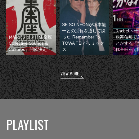
SE SO NEONが坂本龍
一との別れを通して綴
Rachel 
体験型フェス『集楽座
った“Remember!”を
歌舞伎町で
Collective Sounds &
TOWA TEIがリミック
とかする『
Cultures』開催決定
ス
れーーッ』
VIEW MORE
PLAYLIST