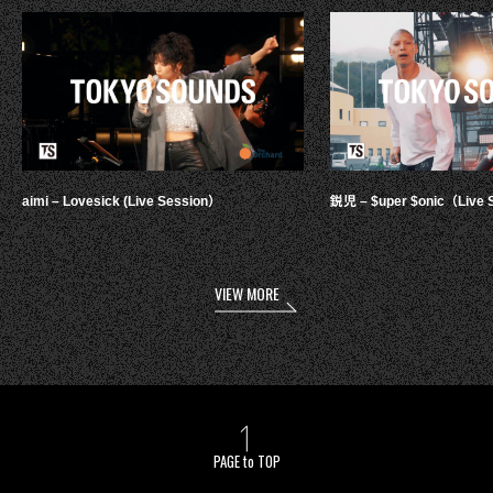
aimi – Lovesick (Live Session）
鋭児 – $uper $onic（Live 
VIEW MORE
PAGE to TOP