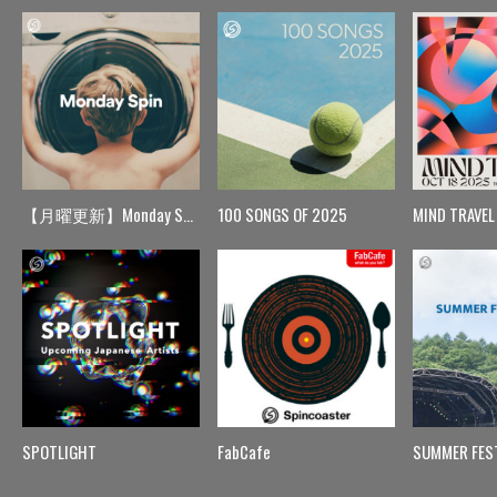
【月曜更新】Monday Spin
100 SONGS OF 2025
MIND TRAVEL
SPOTLIGHT
FabCafe
SUMMER FES