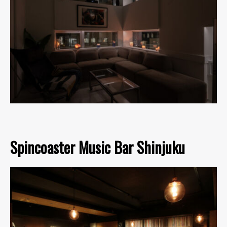
Spincoaster Music Bar Shinjuku