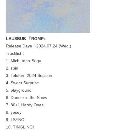
LAUSBUB 『ROMP』
Release Daye：2024.07.24 (Wed.)
Tracklist：
1. Michi-tono-Sogu
2. spin
3. Telefon -2024 Session-
4. Sweet Surprise
5. playground
6. Dancer in the Snow
7. 80+1 Hardy Ones
8. yesey
9. I SYNC
10. TINGLING!