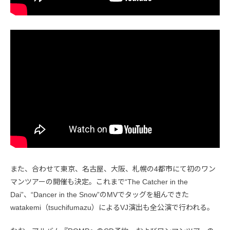
また、合わせて東京、名古屋、大阪、札幌の4都市にて初のワン
マンツアーの開催も決定。これまで“The Catcher in the
Dai”、“Dancer in the Snow”のMVでタッグを組んできた
watakemi（tsuchifumazu）によるVJ演出も全公演で行われる。