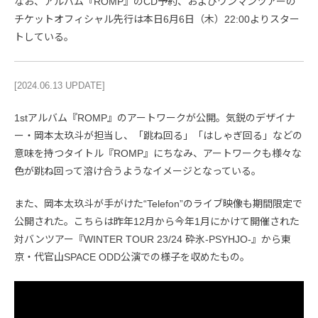
なお、アルバム『ROMP』のCD予約、およびワンマンツアーの
チケットオフィシャル先行は本日6月6日（木）22:00よりスター
トしている。
[2024.06.13 UPDATE]
1stアルバム『ROMP』のアートワークが公開。気鋭のデザイナ
ー・岡本太玖斗が担当し、「跳ね回る」「はしゃぎ回る」などの
意味を持つタイトル『ROMP』にちなみ、アートワークも様々な
色が跳ね回って溶け合うようなイメージとなっている。
また、岡本太玖斗が手がけた“Telefon”のライブ映像も期間限定で
公開された。こちらは昨年12月から今年1月にかけて開催された
対バンツアー『WINTER TOUR 23/24 砕氷-PSYHJO-』から東
京・代官山SPACE ODD公演での様子を収めたもの。