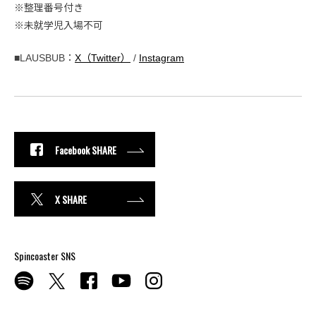
※整理番号付き
※未就学児入場不可
■LAUSBUB：
X（Twitter）
/
Instagram
Facebook SHARE
X SHARE
Spincoaster SNS