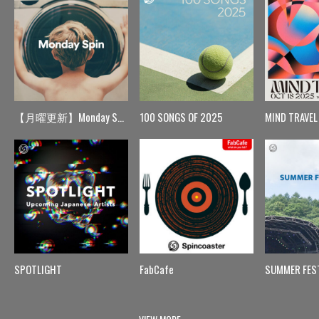
【月曜更新】Monday Spin
100 SONGS OF 2025
MIND TRAVEL
SPOTLIGHT
FabCafe
SUMMER FES