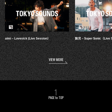
aimi – Lovesick (Live Session）
鋭児 – $uper $onic（Live 
VIEW MORE
PAGE to TOP