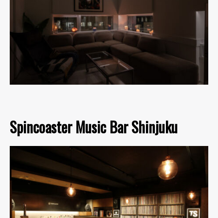
Spincoaster Music Bar Shinjuku