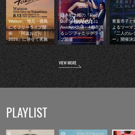
日本初上陸の『Red
Watson、地元・徳島
Bull Symphonic』に
青葉市子と
にてフリーライブ開
Awichが出演 4都市巡
よるツーマ
催 『阿波おどり
るシンフォニックライ
『二人のレ
2026』に併せて実施
ブ開催
ー』開催決
VIEW MORE
PLAYLIST