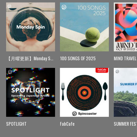
【月曜更新】Monday Spin
100 SONGS OF 2025
MIND TRAVEL
SPOTLIGHT
FabCafe
SUMMER FES