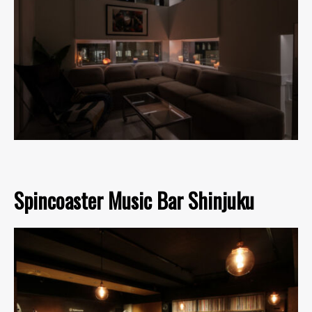
Spincoaster Music Bar Shinjuku