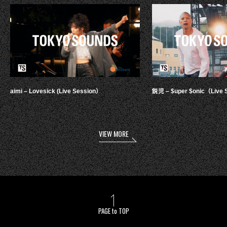
aimi – Lovesick (Live Session）
鋭児 – $uper $onic（Live 
VIEW MORE
PAGE to TOP