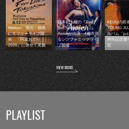
日本初上陸の『Red
KEIJUの
Watson、地元・徳島
Bull Symphonic』に
YOUNG JU
にてフリーライブ開
Awichが出演 4都市巡
ルバム『juzz
催 『阿波おどり
るシンフォニックライ
周年記念盤
2026』に併せて実施
ブ開催
定
VIEW MORE
PLAYLIST