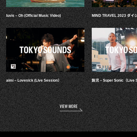
luvis – Oh (Official Music Video)
MIND TRAVEL 2023 
aimi – Lovesick (Live Session）
鋭児 – $uper $onic（Live 
VIEW MORE