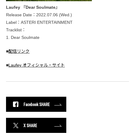
Laufey 『Dear Soulmate』
Release Date：2022.07.06 (Wed.)
Label：ASTERI ENTERTAINMENT
Tracklist：
1. Dear Soulmate
■
配信リンク
■
Laufey オフィシャル・サイト
Facebook SHARE
X SHARE