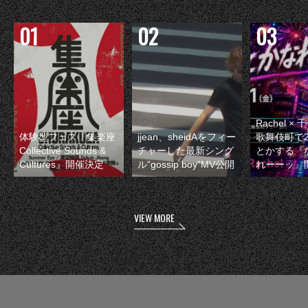
Rachel 
体験型フェス『集楽座
jjean、sheidAをフィー
歌舞伎町で
Collective Sounds &
チャーした最新シング
とかする『
Cultures』開催決定
ル“gossip boy”MV公開
れーーッ』
VIEW MORE