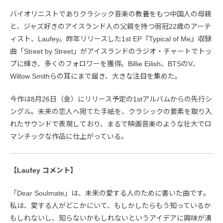
バイオリニストでありクラシック音楽の教養をもつ中国人の母親
と、ジャズ好きのアイスランド人の父親を持つ弱冠22歳のアーテ
ィスト、Laufey。昨年リリースした1st EP『Typical of Me』収録
曲「Street by Street」がアイスランドのラジオ・チャートでトッ
プに輝き、多くのフォロワーを獲得。Billie Eilish、BTSのV、
Willow Smithらの耳にまで届き、大きな注目を集めた。
今作は8月26日（金）にリリース予定の1stアルバムからの先行シ
ングル。未来の恋人へ宛てた手紙を、クラシックの要素を取り入
れたサウンドで表現しており、まるで映画音楽のような壮大でロ
マンチックな作品に仕上がっている。
【Laufey コメント】
「Dear Soulmate」は、未来の愛する人のために書いた曲です。
私は、愛する人がどこかにいて、もしかしたらもう知っているか
もしれないし、知らないかもしれないというアイデアに興味が湧