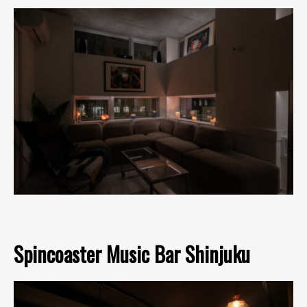
Spincoaster Music Bar Shinjuku