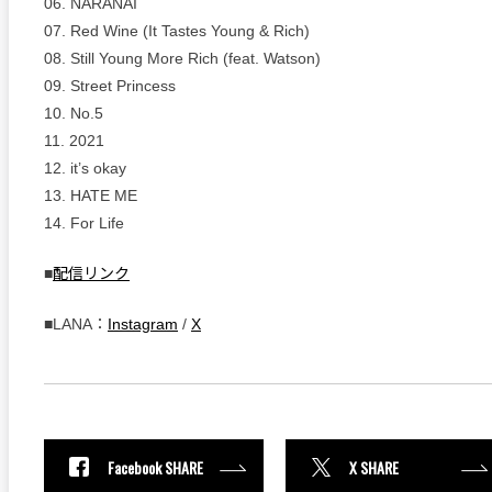
06. NARANAI
07. Red Wine (It Tastes Young & Rich)
08. Still Young More Rich (feat. Watson)
09. Street Princess
10. No.5
11. 2021
12. it’s okay
13. HATE ME
14. For Life
■
配信リンク
■LANA：
Instagram
/
X
Facebook SHARE
X SHARE