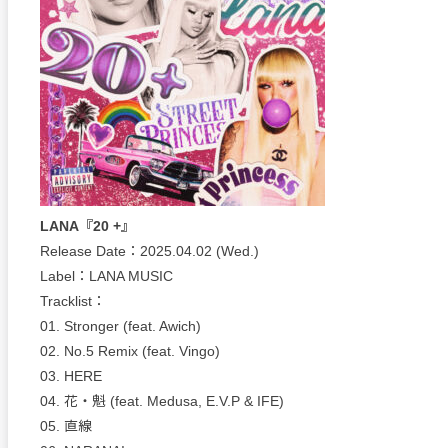
LANA『20 +』
Release Date：2025.04.02 (Wed.)
Label：LANA MUSIC
Tracklist：
01. Stronger (feat. Awich)
02. No.5 Remix (feat. Vingo)
03. HERE
04. 花・魁 (feat. Medusa, E.V.P & IFE)
05. 直線