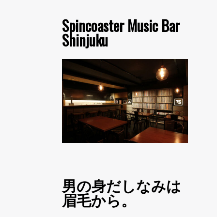
Spincoaster Music Bar
Shinjuku
男の身だしなみは
眉毛から。