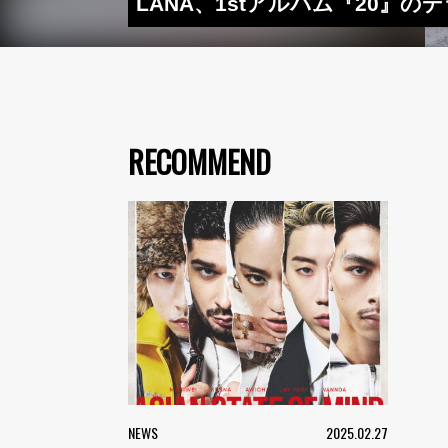
LANA、1stアルバム『20』
RECOMMEND
NEWS
2025.02.27