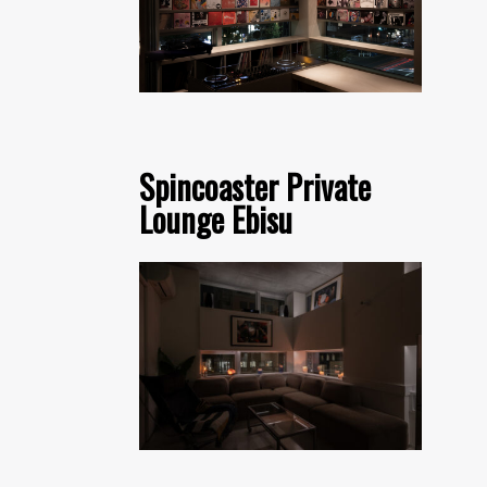
Spincoaster Private
Lounge Ebisu