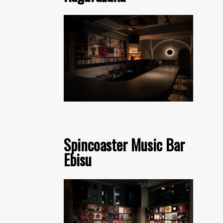
Spincoaster Music Bar
Ebisu