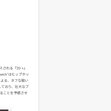
される『20 +』
Awich”はヒップホッ
ANAによる、タフな戦い
しており、壮大なブ
ることを予感させ