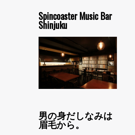
Spincoaster Music Bar
Shinjuku
男の身だしなみは
眉毛から。