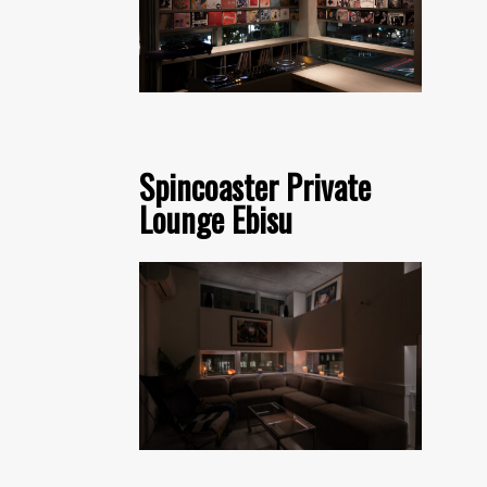
Spincoaster Private
Lounge Ebisu