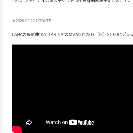
付中。ファイナル公演のチケットは後日詳細解禁予定とのこと。
▼2026.02.22 UPDATE
LANAの最新曲“KATTARINA”のMVが2月22日（日）21:00に