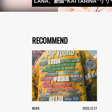
LANA、新曲“KATTARINA
RECOMMEND
NEWS
2025.12.17