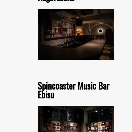
Spincoaster Music Bar
Ebisu