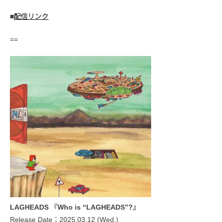
■
配信リンク
==
LAGHEADS 『Who is “LAGHEADS”?』
Release Date：2025.03.12 (Wed.)