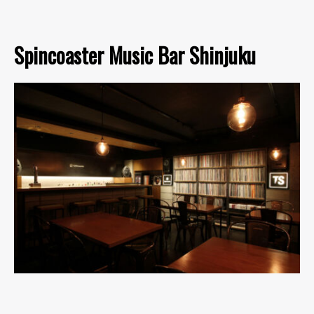
Spincoaster Music Bar Shinjuku