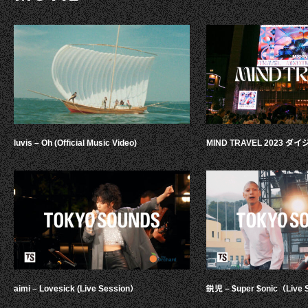
luvis – Oh (Official Music Video)
MIND TRAVEL 2023 
aimi – Lovesick (Live Session）
鋭児 – $uper $onic（Live 