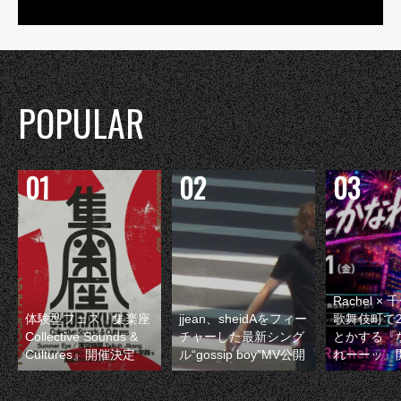
POPULAR
Rachel 
体験型フェス『集楽座
jjean、sheidAをフィー
歌舞伎町で
Collective Sounds &
チャーした最新シング
とかする『
Cultures』開催決定
ル“gossip boy”MV公開
れーーッ』