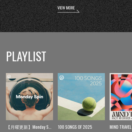
VIEW MORE
PLAYLIST
【月曜更新】Monday Spin
100 SONGS OF 2025
MIND TRAVEL