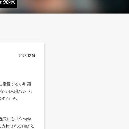
を発表
2023.12.14
も活躍する小川翔
からなる4人組バンド、
ADS”?』や、
過去にも「Simple
支持されるHIMIと