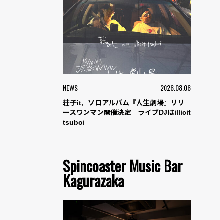
NEWS
2026.08.06
荘子it、ソロアルバム『人生劇場』リリ
ースワンマン開催決定 ライブDJはillicit
tsuboi
Spincoaster Music Bar
Kagurazaka