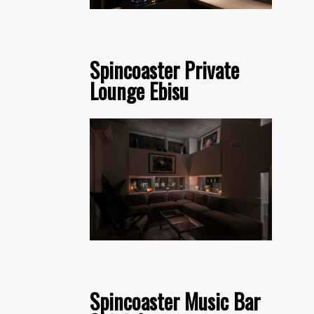
Spincoaster Private
Lounge Ebisu
Spincoaster Music Bar