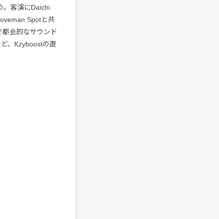
客演にDaichi
eman Spotと共
ーで都会的なサウンド
、Kzyboostの遊