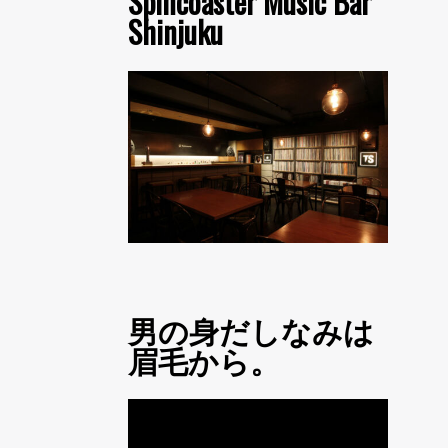
Spincoaster Music Bar
Shinjuku
男の身だしなみは
眉毛から。