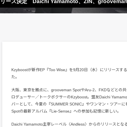
リース決定 Daichi Yamamoto、ZIN、groovema
Kzyboostが新作EP『Too Wise』を9月20日（水）にリリース
た。
大阪、東京を拠点に、grooveman SpotやAru-2、FKDなどと
ロデューサー／トークボクサーのKzyboost。盟友Daichi Yama
バーとして、今夏の『SUMMER SONIC』やワンマン・ツアーにも参
Spotの最新アルバム『Lie-Sense』への参加も記憶に新しい。
Daichi Yamamoto主宰レーベル〈Andless〉からのリリース