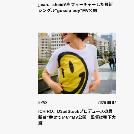
jjean、sheidAをフィーチャーした最新
シングル“gossip boy”MV公開
NEWS
2026.08.07
ICHIRO、D3adStockプロデュースの最
新曲“幸せでいい”MV公開 監督は鴨下大
輝