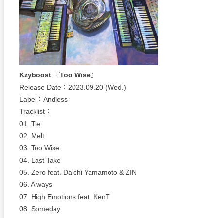
Kzyboost 『Too Wise』
Release Date：2023.09.20 (Wed.)
Label：Andless
Tracklist：
01. Tie
02. Melt
03. Too Wise
04. Last Take
05. Zero feat. Daichi Yamamoto & ZIN
06. Always
07. High Emotions feat. KenT
08. Someday