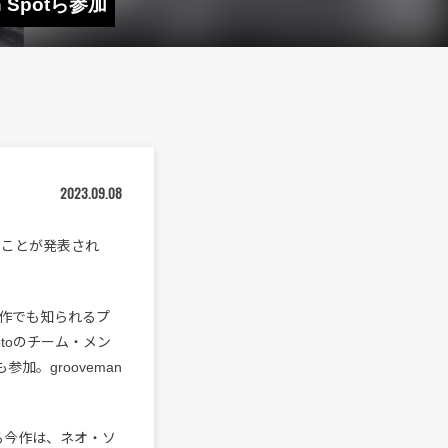
n Spotら参加
2023.09.08
することが発表され
の共作でも知られるプ
motoのチーム・メン
加。grooveman
となる今作は、ネオ・ソ