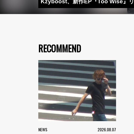
Kzyboost、新作EP『Too Wise』リ
RECOMMEND
NEWS
2026.08.07