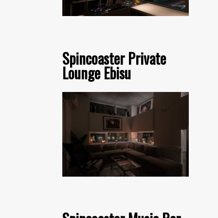
Spincoaster Private
Lounge Ebisu