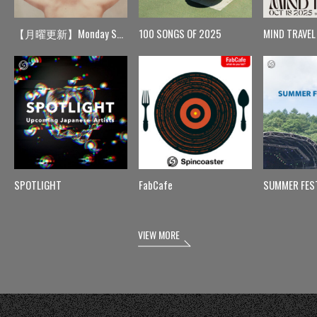
【月曜更新】Monday Spin
100 SONGS OF 2025
MIND TRAVEL
SPOTLIGHT
FabCafe
SUMMER FES
VIEW MORE