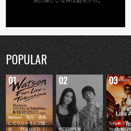
POPULAR
Watson、地元・徳島
にてフリーライブ開
Tohjiのラ
催 『阿波おどり
INTERVIEW ｜
YouTube