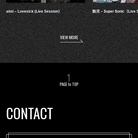
aimi – Lovesick (Live Session）
鋭児 – $uper $onic（Live 
VIEW MORE
PAGE to TOP
CONTACT