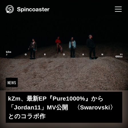
Skip
to
content
NEWS
kZm、最新EP『Pure1000%』から
「Jordan11」MV公開 〈Swarovski〉
とのコラボ作