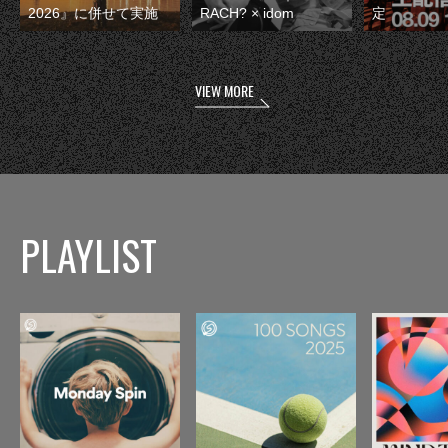
2026』に併せて実施
RACH? × idom
定
VIEW MORE
PLAYLIST