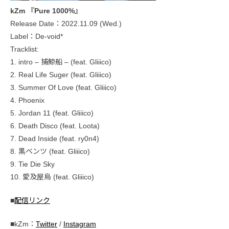
kZm 『Pure 1000%』
Release Date：2022.11.09 (Wed.)
Label：De-void*
Tracklist:
1. intro – 捕鯨船 – (feat. Gliiico)
2. Real Life Suger (feat. Gliiico)
3. Summer Of Love (feat. Gliiico)
4. Phoenix
5. Jordan 11 (feat. Gliiico)
6. Death Disco (feat. Loota)
7. Dead Inside (feat. ry0n4)
8. 黒ベンツ (feat. Gliiico)
9. Tie Die Sky
10. 愛及屋烏 (feat. Gliiico)
■
配信リンク
■kZm：
Twitter
/
Instagram