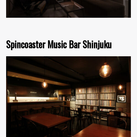
Spincoaster Music Bar Shinjuku