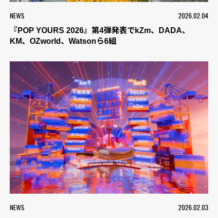
NEWS
2026.02.04
『POP YOURS 2026』第4弾発表でkZm、DADA、
KM、OZworld、Watsonら6組
NEWS
2026.02.03