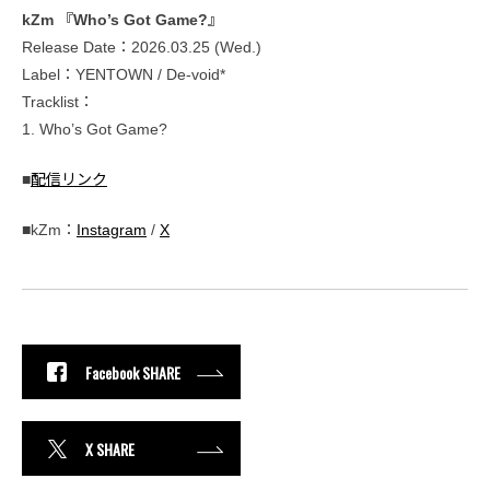
kZm 『Who’s Got Game?』
Release Date：2026.03.25 (Wed.)
Label：YENTOWN / De-void*
Tracklist：
1. Who’s Got Game?
■
配信リンク
■kZm：
Instagram
/
X
Facebook SHARE
X SHARE