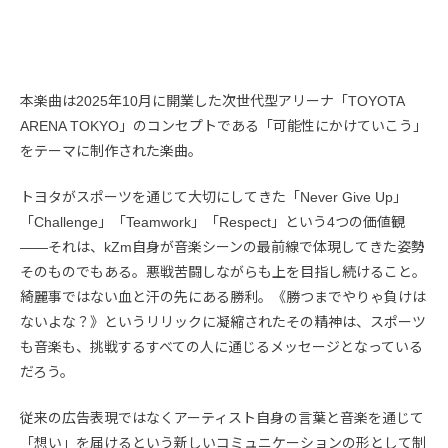
本楽曲は2025年10月に開業した次世代型アリーナ「TOYOTA
ARENA TOKYO」のコンセプトである「可能性にかけていこう」
をテーマに制作された楽曲。
トヨタがスポーツを通じて大切にしてきた「Never Give Up」
「Challenge」「Teamwork」「Respect」という4つの価値観
——それは、kZm自身が音楽シーンの最前線で体現してきた姿勢
そのものでもある。悪戦苦闘しながらも上を目指し続けること。
綺麗事ではない血と汗の先にある勝利。《勝つまでやりゃ負けは
ないよな？》というリリックに凝縮されたその精神は、スポーツ
も音楽も、挑戦するすべての人に通じるメッセージとなっている
だろう。
従来の広告表現ではなくアーティスト自身の言葉と音楽を通じて
「想い」を届けるという新しいコミュニケーションの形として制