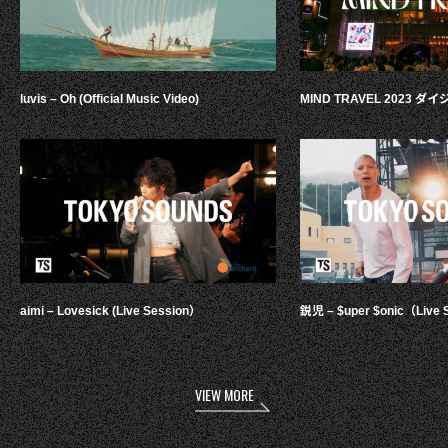
luvis – Oh (Official Music Video)
MIND TRAVEL 2023 
aimi – Lovesick (Live Session）
鋭児 – $uper $onic（Live 
VIEW MORE