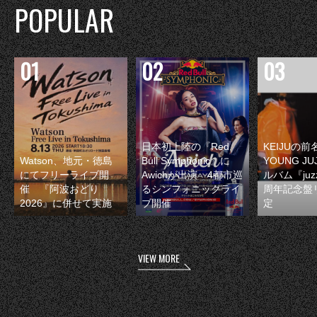
POPULAR
日本初上陸の『Red
KEIJUの
Watson、地元・徳島
Bull Symphonic』に
YOUNG JU
にてフリーライブ開
Awichが出演 4都市巡
ルバム『juzz
催 『阿波おどり
るシンフォニックライ
周年記念盤
2026』に併せて実施
ブ開催
定
VIEW MORE