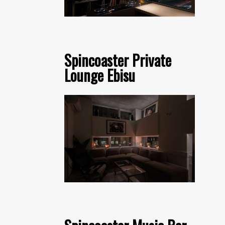
Spincoaster Private
Lounge Ebisu