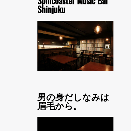
Spincoaster Music Bar
Shinjuku
男の身だしなみは
眉毛から。