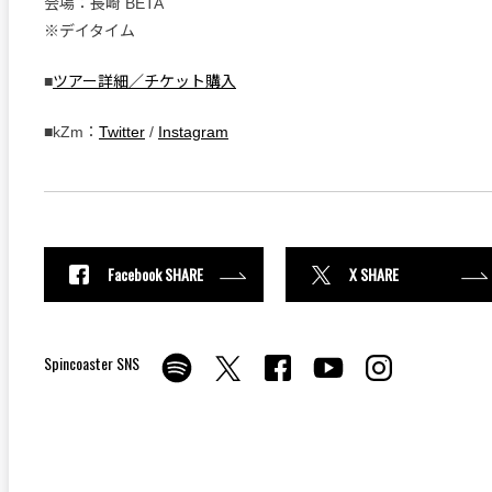
会場：長崎 BETA
※デイタイム
■
ツアー詳細／チケット購入
■kZm：
Twitter
/
Instagram
Facebook SHARE
X SHARE
Spincoaster SNS