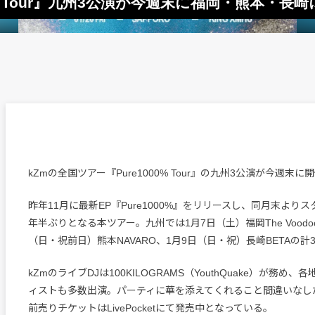
0% Tour』九州3公演が今週末に福岡・熊本・長
kZmの全国ツアー『Pure1000% Tour』の九州3公演が今週末
昨年11月に最新EP『Pure1000%』をリリースし、同月末より
年半ぶりとなる本ツアー。九州では1月7日（土）福岡The Voodoo 
（日・祝前日）熊本NAVARO、1月9日（日・祝）長崎BETAの
kZmのライブDJは100KILOGRAMS（YouthQuake）が務め
ィストも多数出演。パーティに華を添えてくれること間違いなし
前売りチケットはLivePocketにて発売中となっている。