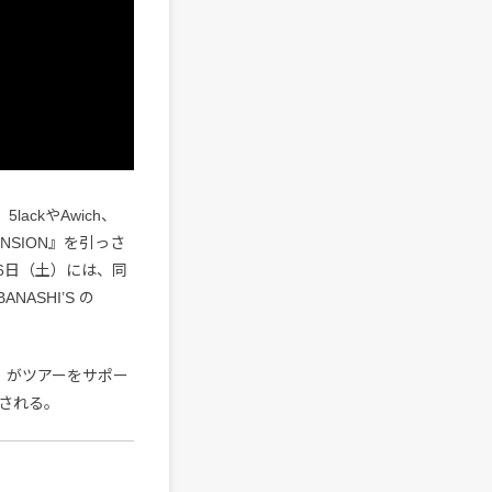
ackやAwich、
NSION』を引っさ
6日（土）には、同
NASHI’S の
」がツアーをサポー
される。