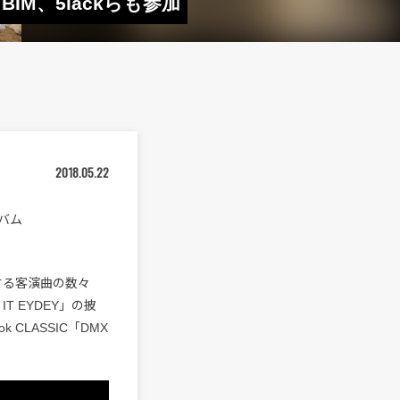
BIM、5lackらも参加
2018.05.22
ルバム
めとする客演曲の数々
IT EYDEY」の披
k CLASSIC「DMX