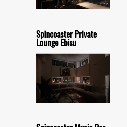
Spincoaster Private
Lounge Ebisu