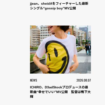
jjean、sheidAをフィーチャーした最新
シングル“gossip boy”MV公開
NEWS
2026.08.07
ICHIRO、D3adStockプロデュースの最
新曲“幸せでいい”MV公開 監督は鴨下大
輝