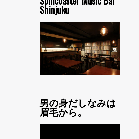
Spincoaster Music Bar
Shinjuku
男の身だしなみは
眉毛から。