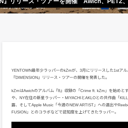
ION』リリース・ツアーを開催 Awich、PETZ、
YENTOWN最年少ラッパーのkZmが、3月にリリースした1stア
『DIMENSION』リリース・ツアーの開催を発表した。
kZmはAwichのアルバム『8』収録の「Crime ft. kZm」を始
や、NY在住の新星ラッパー・MIYACHIとAKLOとの共作曲「KILL 
露、そしてApple Music「今週のNEW ARTIST」への選出やReebo
FUSION」とのコラボなどで認知度を上げてきたラッパー。