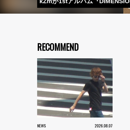
kZmが1stアルバム『DIMENS
RECOMMEND
NEWS
2026.08.07