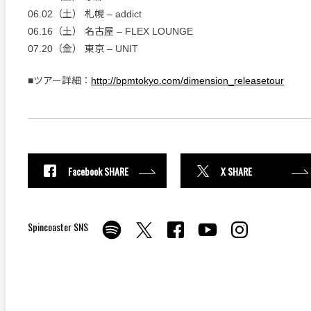
06.02（土） 札幌 ‒ addict
06.16（土） 名古屋 ‒ FLEX LOUNGE
07.20（金） 東京 ‒ UNIT
■ツアー詳細：
http://bpmtokyo.com/dimension_releasetour
Facebook SHARE
X SHARE
Spincoaster SNS