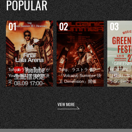
POPULAR
『GREENR
Tohjiのラストライブが
Tohji、ラストライブ
FESTIVAL
YouTubeにて生配信決
『Volcanic Summer 頂
は横浜に加
定
上 Dimension』開催
ケンパーク
VIEW MORE