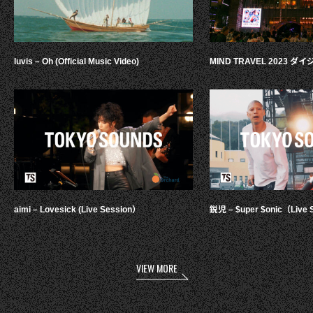
luvis – Oh (Official Music Video)
MIND TRAVEL 2023 
aimi – Lovesick (Live Session）
鋭児 – $uper $onic（Live 
VIEW MORE