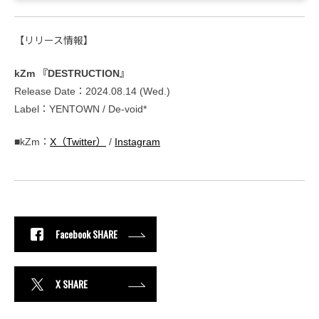
【リリース情報】
kZm 『DESTRUCTION』
Release Date：2024.08.14 (Wed.)
Label：YENTOWN / De-void*
■kZm：
X（Twitter）
/
Instagram
Facebook SHARE
X SHARE