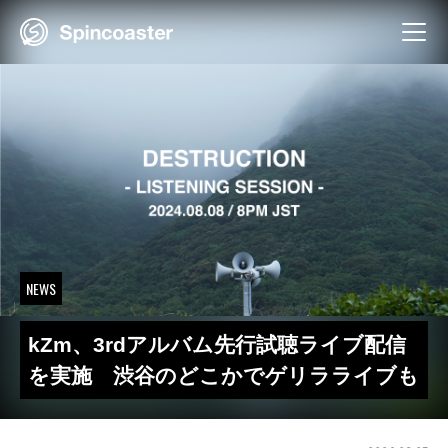
Skip
to
content
NEWS
kZm、3rdアルバム先行試聴ライブ配信
を実施 渋谷のどこかでゲリラライブも