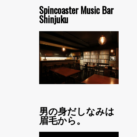
Spincoaster Music Bar
Shinjuku
男の身だしなみは
眉毛から。