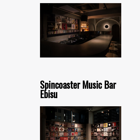
Spincoaster Music Bar
Ebisu