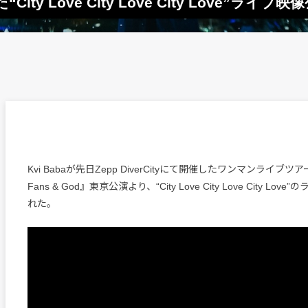
ty Love City Love City Love”ライブ映
Kvi Babaが先日Zepp DiverCityにて開催したワンマンライブツアー『Fr
Fans & God』東京公演より、“City Love City Love City Lo
れた。