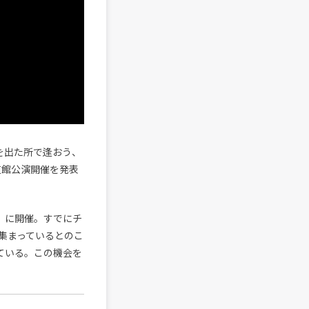
を出た所で逢おう、
道館公演開催を発表
木）に開催。すでにチ
集まっているとのこ
っている。この機会を