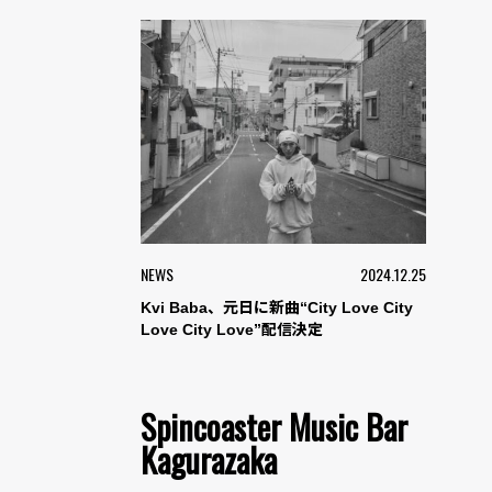
NEWS
2024.12.25
Kvi Baba、元日に新曲“City Love City
Love City Love”配信決定
Spincoaster Music Bar
Kagurazaka