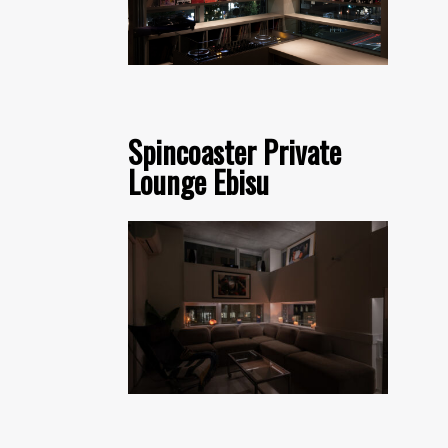
Spincoaster Private
Lounge Ebisu