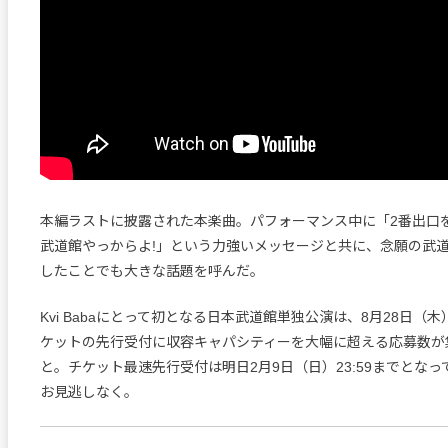
本編ラストに披露された本楽曲。パフォーマンス中に「2番出口
武道館やっからよ!」という力強いメッセージと共に、念願の武
したことでも大きな話題を呼んだ。
Kvi Babaにとって初となる日本武道館単独公演は、8月28日（
ケットの先行受付に収容キャパシティーを大幅に超える応募数が
と。チケット最速先行受付は明日2月9日（日）23:59までとな
お見逃しなく。